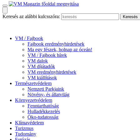
Keresés az alábbi kulcsszóra:
VM / Fajbook
Fajbook eredményhirdetések
Ma egy fészek, holnap az óceán!
VM / Fajbook hírek
VM dalok
VM díjátadók
VM eredményhirdetések
VM kiállítások
Természetvédelem
Nemzeti Parkjaink
Növény- és állatvilág
Környezetvédelem
Fenntarthatóság
Hulladékkezelés
Öko-tudatosság
Klímavédelem
Turizmus
Tudomány
Fotózás