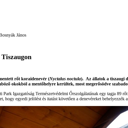
: Bosnyák János
t Tiszaugon
mentett rőt koraidenevér (
Nyctalus noctula
). Az állatok a tiszaugi
önböző okokból a mentőhelyre kerültek, most megerősödve szabado
Park Igazgatóság Természetvédelmi Őrszolgálatának egy tagja 89 rőt ko
, hogy egyedi jelölést és itatást követően a denevéreket behelyezzék az