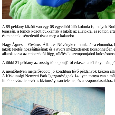
A 89 példány között van egy 68 egyedből álló kolónia is, melyek Buda
teraszán, a lomok között bukkantak a lakók az állatokra, és rögtön é
és mindenki sértetlenül úszta meg a kalandot.
Nagy Ágnes, a Fővárosi Állat- és Növénykert munkatársa elmondta, hog
lakók felelős hozzáállásának és a gyors intézkedésnek köszönhetően 
állatok sorsa az emberektől függ, túlélésük szempontjából kulcsfont
A többi 21 példány az ország több pontjáról érkezett a tél folyamán,
A mentőhelyen megerősödött, jó kondiban lévő példányok készen állna
A Kiskunsági Nemzeti Park Igazgatóságnak 14 ilyen tornya van a műk
Itt több száz denevér is biztonságosan telelhet, és a szaporodásukhoz 