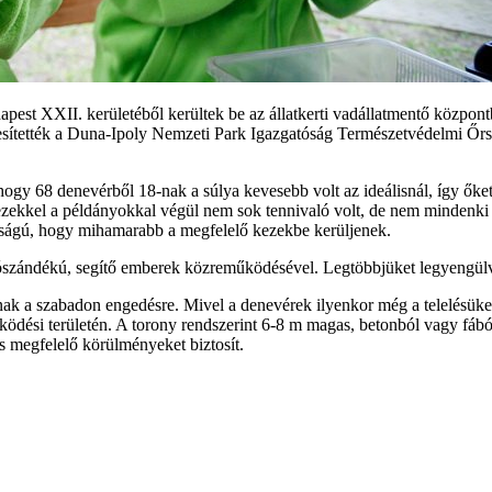
pest XXII. kerületéből kerültek be az állatkerti vadállatmentő központ
rtesítették a Duna-Ipoly Nemzeti Park Igazgatóság Természetvédelmi Őrs
y 68 denevérből 18-nak a súlya kevesebb volt az ideálisnál, így őket p
ezekkel a példányokkal végül nem sok tennivaló volt, de nem mindenki
osságú, hogy mihamarabb a megfelelő kezekbe kerüljenek.
 jószándékú, segítő emberek közreműködésével. Legtöbbjüket legyengülve
k a szabadon engedésre. Mivel a denevérek ilyenkor még a telelésüket
ödési területén. A torony rendszerint 6-8 m magas, betonból vagy fábó
is megfelelő körülményeket biztosít.