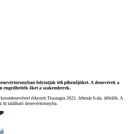
 denevértoronyban folytatják téli pihenőjüket. A denevérek a
n engedhették őket a szakemberek.
raidenevérrel érkezett Tiszaugra 2021. február 6-án, délelőtt. A
 itt található denevértoronyba.