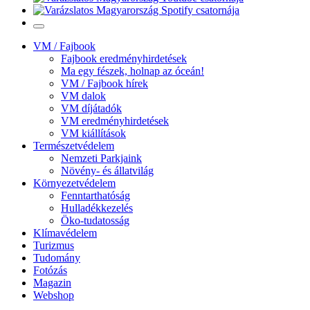
VM / Fajbook
Fajbook eredményhirdetések
Ma egy fészek, holnap az óceán!
VM / Fajbook hírek
VM dalok
VM díjátadók
VM eredményhirdetések
VM kiállítások
Természetvédelem
Nemzeti Parkjaink
Növény- és állatvilág
Környezetvédelem
Fenntarthatóság
Hulladékkezelés
Öko-tudatosság
Klímavédelem
Turizmus
Tudomány
Fotózás
Magazin
Webshop