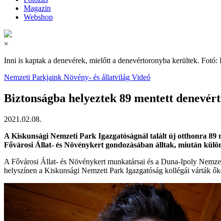
Magazin
Webshop
×
Inni is kaptak a denevérek, mielőtt a denevértoronyba kerültek. Fotó
Nemzeti Parkjaink
Növény- és állatvilág
Videó
Biztonságba helyeztek 89 mentett denevér
2021.02.08.
A Kiskunsági Nemzeti Park Igazgatóságnál talált új otthonra 89 
Fővárosi Állat- és Növénykert gondozásában álltak, miután kül
A Fővárosi Állat- és Növénykert munkatársai és a Duna-Ipoly Nemzeti 
helyszínen a Kiskunsági Nemzeti Park Igazgatóság kollégái várták őket