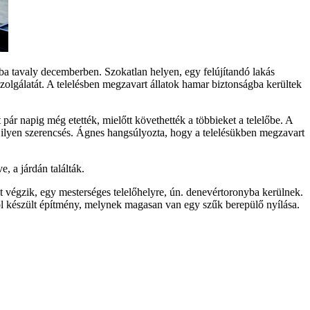
ba tavaly decemberben. Szokatlan helyen, egy felújítandó lakás
zolgálatát. A telelésben megzavart állatok hamar biztonságba kerültek
ár napig még etették, mielőtt követhették a többieket a telelőbe. A
 ilyen szerencsés. Ágnes hangsúlyozta, hogy a telelésükben megzavart
, a járdán találták.
 végzik, egy mesterséges telelőhelyre, ún. denevértoronyba kerülnek.
l készült építmény, melynek magasan van egy szűk berepülő nyílása.