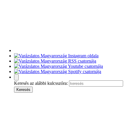
Keresés az alábbi kulcsszóra: