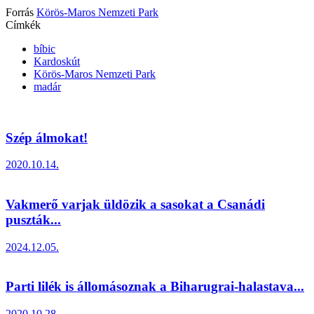
Forrás
Körös-Maros Nemzeti Park
Címkék
bíbic
Kardoskút
Körös-Maros Nemzeti Park
madár
Szép álmokat!
2020.10.14.
Vakmerő varjak üldözik a sasokat a Csanádi
puszták...
2024.12.05.
Parti lilék is állomásoznak a Biharugrai-halastava...
2020.10.28.