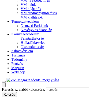
VM / Fajbook hírek
VM dalok
VM díjátadók
VM eredményhirdetések
VM kiállítások
Természetvédelem
Nemzeti Parkjaink
Növény- és állatvilág
Környezetvédelem
Fenntarthatóság
Hulladékkezelés
Öko-tudatosság
Klímavédelem
Turizmus
Tudomány
Fotózás
Magazin
Webshop
Keresés az alábbi kulcsszóra: