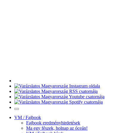
VM / Fajbook
Fajbook eredményhirdetések
Ma egy fészek, holnap az óceán!