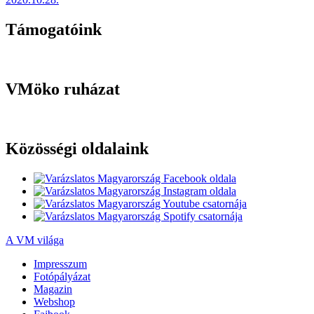
Támogatóink
VMöko ruházat
Közösségi oldalaink
A VM világa
Impresszum
Fotópályázat
Magazin
Webshop