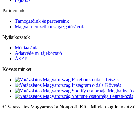
Fajbook
Partnereink
Támogatóink és partnereink
Magyar nemzetipark-igazgatóságok
Nyilatkozatok
Médiaajánlat
Adatvédelmi tájékoztató
ÁSZF
Kövess minket
Tetszik
Követés
Meghallgatás
Feliratkozás
© Varázslatos Magyarország Nonprofit Kft. | Minden jog fenntartva!