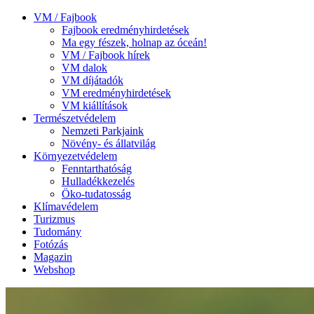
VM / Fajbook
Fajbook eredményhirdetések
Ma egy fészek, holnap az óceán!
VM / Fajbook hírek
VM dalok
VM díjátadók
VM eredményhirdetések
VM kiállítások
Természetvédelem
Nemzeti Parkjaink
Növény- és állatvilág
Környezetvédelem
Fenntarthatóság
Hulladékkezelés
Öko-tudatosság
Klímavédelem
Turizmus
Tudomány
Fotózás
Magazin
Webshop