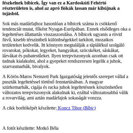
fészkelnek bíbicek. Így van ez a Kardoskúti Fehértó
részterületen is, ahol az apró fiókák lassan már kibújnak a
tojásból.
Sok más madárfajhoz hasonlóan a bíbicek száma is csökkenő
tendenciát mutat, főként Nyugat-Európában. Ennek elsődleges oka a
legeltetéses állattartás visszaszorulása. A bíbicek ugyanis a rövid
füvű, kisebb térszintbeli különbségekkel tarkított, mozaikos
területeket kedvelik. Itt könnyen megtalálják a táplálékul szolgáló
rovarokat, pókokat, legyeket, hangyákat, szöcskéket, sáskákat,
lárvákat és puhatestűeket. Ilyen terepviszonyok azonban csak ott
tudnak kialakulni, ahol a gyepeket rendszeresen legelik a juhok,
szarvasmarhák, bivalyok.
A Körös-Maros Nemzeti Park Igazgatóság jelentős szerepet vállal a
puszták legeltetéssel történő fenntartásában. A magyar
szürkemarhák, cigája és racka juhok legeltetésnek köszönhetően
változatos terepviszonyok alakulnak ki, ezáltal változatosabbá válik
a rovarvilág, ami aztán madárfajok sokaságát vonzza.
A cikk borítóképét készítette:
Koncz Tibor
(Bíbic)
A fotót készítette: Motkó Béla