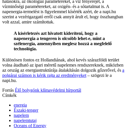
hatásokra, az ökológiai paramétereket, a víz fényerejét, a
vízminőségi paramétereket, az oxigén- és a sótartalmat is. A
napenergia-termelést is figyelemmel kísérték azért, de a napi.hu
szerint a vezérigazgató erről csak annyit árult el, hogy összhangban
volt azzal, amire számítottak.
A kísérletezés azt hivatott kideríteni, hogy a
napenergia a tengeren is olcsóbb lehet-e, mint a
szélenergia, amennyiben meglesz hozzá a megfelelő
technológia.
Különösen fontos ez Hollandiának, ahol kevés szárazföldi terület
volna átadható az ipari méretű napelemes rendszereknek, miközben
az ország az energiastruktúrája átalakításán dolgozik gőzerővel, és
a
polgárai számon is kérik rajta az eredményeket
– szögezi le a
napi.hu.
Forrás
Élő bolygónk klímavédelmi hírportál
Címkék
energia
Északi-tenger
napelem
napelemtutaj
Oceans of Energy