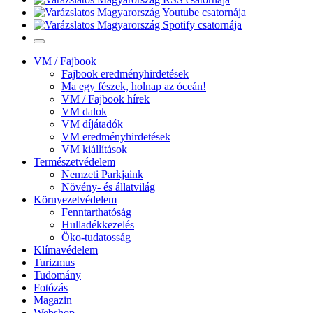
VM / Fajbook
Fajbook eredményhirdetések
Ma egy fészek, holnap az óceán!
VM / Fajbook hírek
VM dalok
VM díjátadók
VM eredményhirdetések
VM kiállítások
Természetvédelem
Nemzeti Parkjaink
Növény- és állatvilág
Környezetvédelem
Fenntarthatóság
Hulladékkezelés
Öko-tudatosság
Klímavédelem
Turizmus
Tudomány
Fotózás
Magazin
Webshop