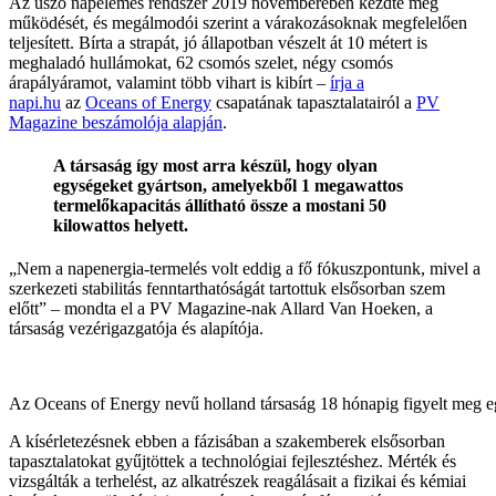
Az úszó napelemes rendszer 2019 novemberében kezdte meg
működését, és megálmodói szerint a várakozásoknak megfelelően
teljesített. Bírta a strapát, jó állapotban vészelt át 10 métert is
meghaladó hullámokat, 62 csomós szelet, négy csomós
árapályáramot, valamint több vihart is kibírt –
írja a
napi.hu
az
Oceans of Energy
csapatának tapasztalatairól a
PV
Magazine beszámolója alapján
.
A társaság így most arra készül, hogy olyan
egységeket gyártson, amelyekből 1 megawattos
termelőkapacitás állítható össze a mostani 50
kilowattos helyett.
„Nem a napenergia-termelés volt eddig a fő fókuszpontunk, mivel a
szerkezeti stabilitás fenntarthatóságát tartottuk elsősorban szem
előtt” – mondta el a PV Magazine-nak Allard Van Hoeken, a
társaság vezérigazgatója és alapítója.
Az Oceans of Energy nevű holland társaság 18 hónapig figyelt meg eg
A kísérletezésnek ebben a fázisában a szakemberek elsősorban
tapasztalatokat gyűjtöttek a technológiai fejlesztéshez. Mérték és
vizsgálták a terhelést, az alkatrészek reagálásait a fizikai és kémiai