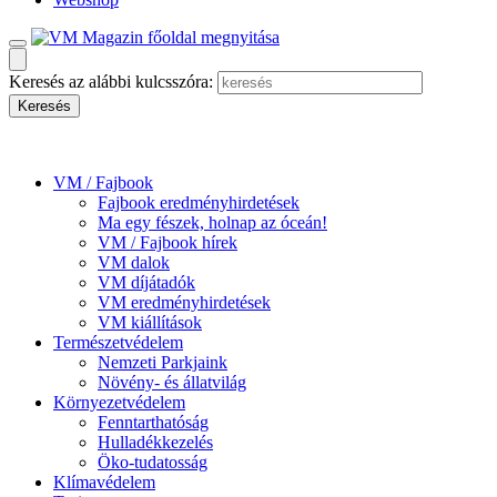
Keresés az alábbi kulcsszóra:
VM / Fajbook
Fajbook eredményhirdetések
Ma egy fészek, holnap az óceán!
VM / Fajbook hírek
VM dalok
VM díjátadók
VM eredményhirdetések
VM kiállítások
Természetvédelem
Nemzeti Parkjaink
Növény- és állatvilág
Környezetvédelem
Fenntarthatóság
Hulladékkezelés
Öko-tudatosság
Klímavédelem