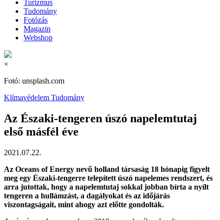
Turizmus
Tudomány
Fotózás
Magazin
Webshop
×
Fotó: unsplash.com
Klímavédelem
Tudomány
Az Északi-tengeren úszó napelemtutaj
első másfél éve
2021.07.22.
Az Oceans of Energy nevű holland társaság 18 hónapig figyelt
meg egy Északi-tengerre telepített úszó napelemes rendszert, és
arra jutottak, hogy a napelemtutaj sokkal jobban bírta a nyílt
tengeren a hullámzást, a dagályokat és az időjárás
viszontagságait, mint ahogy azt előtte gondolták.