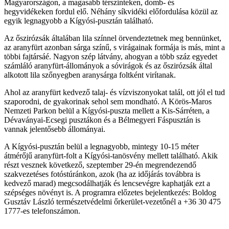
Magyarországon, a magasabb térszinteken, domb- és
hegyvidékeken fordul elő. Néhány síkvidéki előfordulása közül az
egyik legnagyobb a Kígyósi-pusztán található.
Az őszirózsák általában lila színnel örvendeztetnek meg bennünket,
az aranyfürt azonban sárga színű, s virágainak formája is más, mint a
többi fajtársáé. Nagyon szép látvány, ahogyan a több száz egyedet
számláló aranyfürt-állományok a sóvirágok és az őszirózsák által
alkotott lila szőnyegben aranysárga foltként virítanak.
Ahol az aranyfürt kedvező talaj- és vízviszonyokat talál, ott jól el tud
szaporodni, de gyakorinak sehol sem mondható. A Körös-Maros
Nemzeti Parkon belül a Kígyósi-puszta mellett a Kis-Sárréten, a
Dévaványai-Ecsegi pusztákon és a Bélmegyeri Fáspusztán is
vannak jelentősebb állományai.
A Kígyósi-pusztán belül a legnagyobb, mintegy 10-15 méter
átmérőjű aranyfürt-folt a Kígyósi-tanösvény mellett található. Akik
részt vesznek következő, szeptember 29-én megrendezendő
szakvezetéses fotóstúránkon, azok (ha az időjárás továbbra is
kedvező marad) megcsodálhatják és lencsevégre kaphatják ezt a
szépséges növényt is. A programra előzetes bejelentkezés: Boldog
Gusztáv László természetvédelmi őrkerület-vezetőnél a +36 30 475
1777-es telefonszámon.