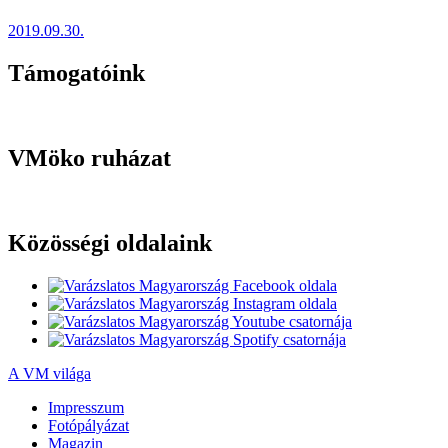
2019.09.30.
Támogatóink
VMöko ruházat
Közösségi oldalaink
A VM világa
Impresszum
Fotópályázat
Magazin