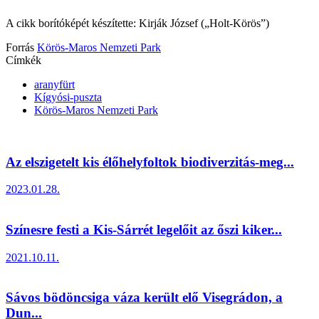
A cikk borítóképét készítette: Kirják József („Holt-Körös”)
Forrás
Körös-Maros Nemzeti Park
Címkék
aranyfürt
Kígyósi-puszta
Körös-Maros Nemzeti Park
Az elszigetelt kis élőhelyfoltok biodiverzitás-meg...
2023.01.28.
Színesre festi a Kis-Sárrét legelőit az őszi kiker...
2021.10.11.
Sávos bödöncsiga váza került elő Visegrádon, a
Dun...