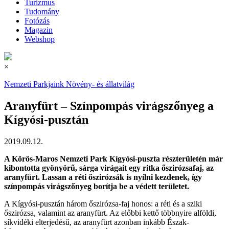
Turizmus
Tudomány
Fotózás
Magazin
Webshop
×
Nemzeti Parkjaink
Növény- és állatvilág
Aranyfürt – Színpompás virágszőnyeg a
Kígyósi-pusztán
2019.09.12.
A Körös-Maros Nemzeti Park Kígyósi-puszta részterületén már
kibontotta gyönyörű, sárga virágait egy ritka őszirózsafaj, az
aranyfürt. Lassan a réti őszirózsák is nyílni kezdenek, így
színpompás virágszőnyeg borítja be a védett területet.
A Kígyósi-pusztán három őszirózsa-faj honos: a réti és a sziki
őszirózsa, valamint az aranyfürt. Az előbbi kettő többnyire alföldi,
síkvidéki elterjedésű, az aranyfürt azonban inkább Észak-