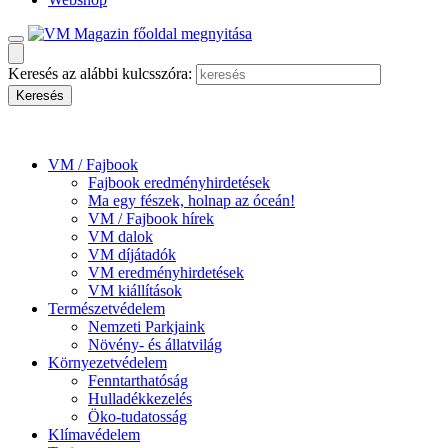
Keresés az alábbi kulcsszóra:
VM / Fajbook
Fajbook eredményhirdetések
Ma egy fészek, holnap az óceán!
VM / Fajbook hírek
VM dalok
VM díjátadók
VM eredményhirdetések
VM kiállítások
Természetvédelem
Nemzeti Parkjaink
Növény- és állatvilág
Környezetvédelem
Fenntarthatóság
Hulladékkezelés
Öko-tudatosság
Klímavédelem