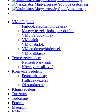
VM / Fajbook
Fajbook eredményhirdetések
Ma egy fészek, holnap az óceán!
VM / Fajbook hírek
VM dalok
VM díjátadók
VM eredményhirdetések
VM kiállítások
Természetvédelem
Nemzeti Parkjaink
Növény- és állatvilág
Környezetvédelem
Fenntarthatóság
Hulladékkezelés
Öko-tudatosság
Klímavédelem
Turizmus
Tudomány
Fotózás
Magazin
Webshop