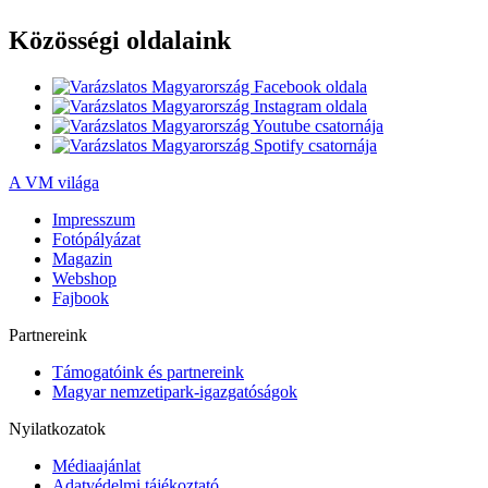
Közösségi oldalaink
A VM világa
Impresszum
Fotópályázat
Magazin
Webshop
Fajbook
Partnereink
Támogatóink és partnereink
Magyar nemzetipark-igazgatóságok
Nyilatkozatok
Médiaajánlat
Adatvédelmi tájékoztató