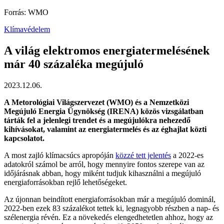
Forrás: WMO
Klímavédelem
A világ elektromos energiatermelésének
már 40 százaléka megújuló
2023.12.06.
A Metorológiai Világszervezet (WMO) és a Nemzetközi
Megújuló Energia Ügynökség (IRENA) közös vizsgálatban
tárták fel a jelenlegi trendet és a megújulókra nehezedő
kihívásokat, valamint az energiatermelés és az éghajlat közti
kapcsolatot.
A most zajló klímacsúcs apropóján
közzé tett jelentés
a 2022-es
adatokról számol be arról, hogy mennyire fontos szerepe van az
időjárásnak abban, hogy miként tudjuk kihasználni a megújuló
energiaforrásokban rejlő lehetőségeket.
Az újonnan beindított energiaforrásokban már a megújuló dominál,
2022-ben ezek 83 százalékot tettek ki, legnagyobb részben a nap- és
szélenergia révén. Ez a növekedés elengedhetetlen ahhoz, hogy az