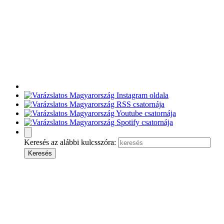
Keresés az alábbi kulcsszóra: