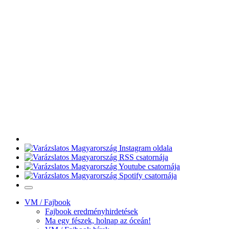
VM / Fajbook
Fajbook eredményhirdetések
Ma egy fészek, holnap az óceán!