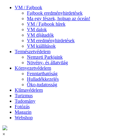
VM / Fajbook
Fajbook eredményhirdetések
Ma egy fészek, holnap az óceán!
VM / Fajbook hírek
VM dalok
VM díjátadók
VM eredményhirdetések
VM kiállítások
Természetvédelem
Nemzeti Parkjaink
Növény- és állatvilág
Környezetvédelem
Fenntarthatóság
Hulladékkezelés
Öko-tudatosság
Klímavédelem
Turizmus
Tudomány
Fotózás
Magazin
Webshop
×