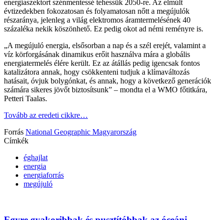
energiaszektort szénmentessé tehessük 2050-re. Az elmúlt
évtizedekben fokozatosan és folyamatosan nőtt a megújulók
részaránya, jelenleg a világ elektromos áramtermelésének 40
százaléka nekik köszönhető. Ez pedig okot ad némi reményre is.
„A megújuló energia, elsősorban a nap és a szél erejét, valamint a
víz körforgásának dinamikus erőit használva mára a globális
energiatermelés élére került. Ez az átállás pedig igencsak fontos
katalizátora annak, hogy csökkenteni tudjuk a klímaváltozás
hatásait, óvjuk bolygónkat, és annak, hogy a következő generációk
számára sikeres jövőt biztosítsunk” – mondta el a WMO főtitkára,
Petteri Taalas.
Tovább az eredeti cikkre…
Forrás
National Geographic Magyarország
Címkék
éghajlat
energia
energiaforrás
megújuló
Egyre gyakoribbak és pusztítóbbak az óceáni