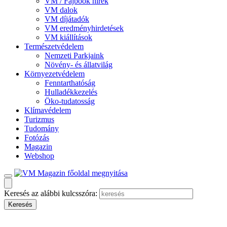
VM / Fajbook hírek
VM dalok
VM díjátadók
VM eredményhirdetések
VM kiállítások
Természetvédelem
Nemzeti Parkjaink
Növény- és állatvilág
Környezetvédelem
Fenntarthatóság
Hulladékkezelés
Öko-tudatosság
Klímavédelem
Turizmus
Tudomány
Fotózás
Magazin
Webshop
Keresés az alábbi kulcsszóra: