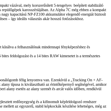
 vázával, mely korszerűsített 5-tengelyes beépített stabilizáló
k és repülőgépek karosszériájában. Az Alpha 7C még ebben a kompakt
bá a nagy kapacitású NP-FZ100 akkumulátor elegendő energiát biztosít
sen – így ideális választás akár hosszú fotózásokhoz.
et kínálva a felhasználónak mindennapi fényképezéshez és
bites feldolgozást és a 14 bites RAW kimenetet is a természetes
 exponálógomb félig lenyomva van. Ezenkívül a „Tracking On + AF-
any típusa is kiválasztható az érintőképernyő segítségével, amikor
ri alany esetén az alany szemét és arcát valós időben, rendkívül
jlesztett redőnyegység és a kifinomult képfeldolgozó rendszer
 mellett az egyszerű, stabil képkockák készítése lehetséges, még az