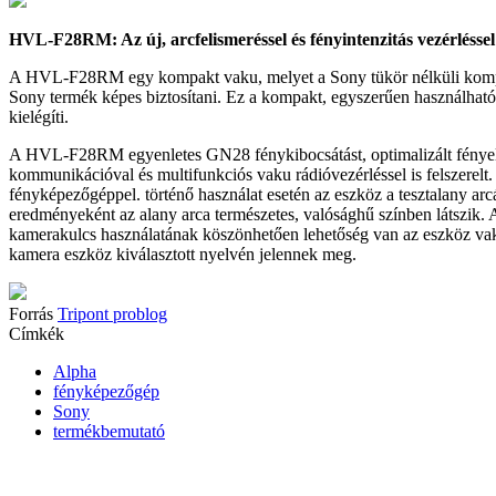
HVL-F28RM: Az új, arcfelismeréssel és fényintenzitás vezérlésse
A HVL-F28RM egy kompakt vaku, melyet a Sony tükör nélküli kompakt,
Sony termék képes biztosítani. Ez a kompakt, egyszerűen használható 
kielégíti.
A HVL-F28RM egyenletes GN28 fénykibocsátást, optimalizált fényeloszl
kommunikációval és multifunkciós vaku rádióvezérléssel is felszerelt.
fényképezőgéppel. történő használat esetén az eszköz a tesztalany arcá
eredményeként az alany arca természetes, valósághű színben látszik. 
kamerakulcs használatának köszönhetően lehetőség van az eszköz vak
kamera eszköz kiválasztott nyelvén jelennek meg.
Forrás
Tripont problog
Címkék
Alpha
fényképezőgép
Sony
termékbemutató