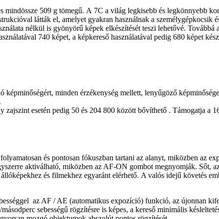
ndössze 509 g tömegű. A 7C a világ legkisebb és legkönnyebb kompakt
nstrukcióval látták el, amelyet gyakran használnak a személygépkocsi
 használata nélkül is gyönyörű képek elkészítését teszi lehetővé. Továb
nálatával 740 képet, a képkereső használatával pedig 680 képet készít
váló képminőségért, minden érzékenység mellett, lenyűgöző képminőség
.
zajszint esetén pedig 50 és 204 800 között bővíthető . Támogatja a 16 
es folyamatosan és pontosan fókuszban tartani az alanyt, miközben az
yszerre aktiválható, miközben az AF-ON gombot megnyomják. Sőt, az al
lóképekhez és filmekhez egyaránt elérhető. A valós idejű követés embe
bességgel az AF / AE (automatikus expozíció) funkció, az újonnan kife
sodperc sebességű rögzítésre is képes, a kereső minimális késleltetése
 gyorsan mozgó objektumok abszolút pontos rögzítését.