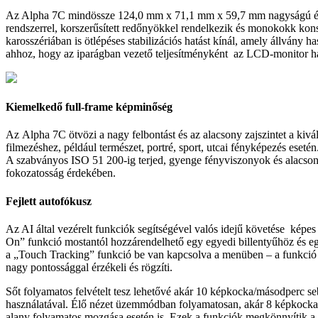
Az Alpha 7C mindössze 124,0 mm x 71,1 mm x 59,7 mm nagyságú és mi
rendszerrel, korszerűsített redőnyökkel rendelkezik és monokokk ko
karosszériában is ötlépéses stabilizációs hatást kínál, amely állvány
ahhoz, hogy az iparágban vezető teljesítményként az LCD-monitor hasz
Kiemelkedő full-frame képminőség
Az Alpha 7C ötvözi a nagy felbontást és az alacsony zajszintet a ki
filmezéshez, például természet, portré, sport, utcai fényképezés esetén
A szabványos ISO 51 200-ig terjed, gyenge fényviszonyok és alacsony 
fokozatosság érdekében.
Fejlett autofókusz
Az AI által vezérelt funkciók segítségével valós idejű követése kép
On” funkció mostantól hozzárendelhető egy egyedi billentyűhöz és eg
a „Touch Tracking” funkció be van kapcsolva a menüben – a funkció ál
nagy pontossággal érzékeli és rögzíti.
Sőt folyamatos felvételt tesz lehetővé akár 10 képkocka/másodperc se
használatával. Élő nézet üzemmódban folyamatosan, akár 8 képkocka/má
alany folyamatos mozgása esetén is. Ezek a funkciók megkönnyítik a