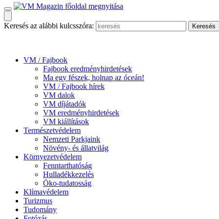
Keresés az alábbi kulcsszóra:
VM / Fajbook
Fajbook eredményhirdetések
Ma egy fészek, holnap az óceán!
VM / Fajbook hírek
VM dalok
VM díjátadók
VM eredményhirdetések
VM kiállítások
Természetvédelem
Nemzeti Parkjaink
Növény- és állatvilág
Környezetvédelem
Fenntarthatóság
Hulladékkezelés
Öko-tudatosság
Klímavédelem
Turizmus
Tudomány
Fotózás