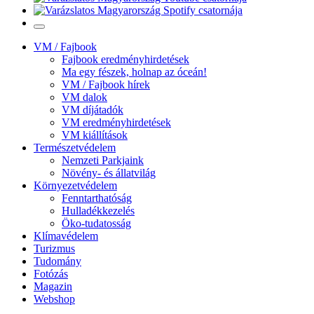
VM / Fajbook
Fajbook eredményhirdetések
Ma egy fészek, holnap az óceán!
VM / Fajbook hírek
VM dalok
VM díjátadók
VM eredményhirdetések
VM kiállítások
Természetvédelem
Nemzeti Parkjaink
Növény- és állatvilág
Környezetvédelem
Fenntarthatóság
Hulladékkezelés
Öko-tudatosság
Klímavédelem
Turizmus
Tudomány
Fotózás
Magazin
Webshop