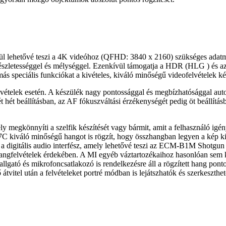
lkül lehetővé teszi a 4K videóhoz (QFHD: 3840 x 2160) szükséges adat
 részletességgel és mélységgel. Ezenkívül támogatja a HDR (HLG ) és az
s speciális funkciókat a kivételes, kiváló minőségű videofelvételek ké
ételek esetén. A készülék nagy pontossággal és megbízhatósággal autom
 hét beállításban, az AF fókuszváltási érzékenységét pedig öt beállítás
ely megkönnyíti a szelfik készítését vagy bármit, amit a felhasználó 
a 7C kiváló minőségű hangot is rögzít, hogy összhangban legyen a kép 
lt a digitális audio interfész, amely lehetővé teszi az ECM-B1M Shot
 hangfelvételek érdekében. A MI egyéb váztartozékaihoz hasonlóan sem 
hallgató és mikrofoncsatlakozó is rendelkezésre áll a rögzített hang pon
átvitel után a felvételeket portré módban is lejátszhatók és szerkeszthe