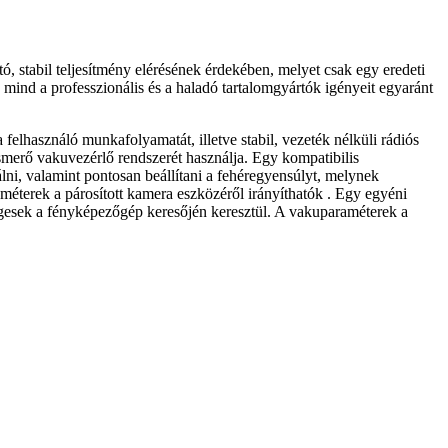
stabil teljesítmény elérésének érdekében, melyet csak egy eredeti
mind a professzionális és a haladó tartalomgyártók igényeit egyaránt
elhasználó munkafolyamatát, illetve stabil, vezeték nélküli rádiós
ismerő vakuvezérlő rendszerét használja. Egy kompatibilis
álni, valamint pontosan beállítani a fehéregyensúlyt, melynek
méterek a párosított kamera eszközéről irányíthatók . Egy egyéni
égesek a fényképezőgép keresőjén keresztül. A vakuparaméterek a