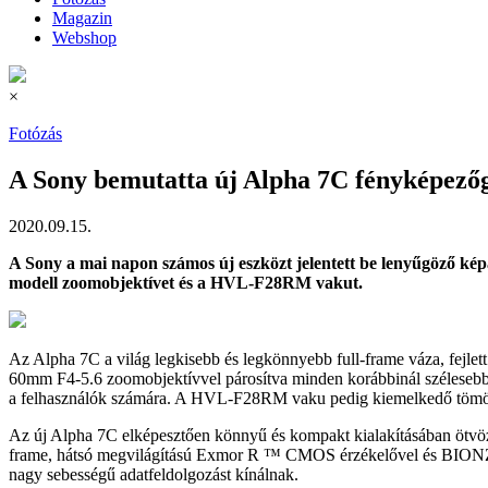
Magazin
Webshop
×
Fotózás
A Sony bemutatta új Alpha 7C fényképezőg
2020.09.15.
A Sony a mai napon számos új eszközt jelentett be lenyűgöző ké
modell zoomobjektívet és a HVL-F28RM vakut.
Az Alpha 7C a világ legkisebb és legkönnyebb full-frame váza, fejlet
60mm F4-5.6 zoomobjektívvel párosítva minden korábbinál szélesebb kö
a felhasználók számára. A HVL-F28RM vaku pedig kiemelkedő tömörségg
Az új Alpha 7C elképesztően könnyű és kompakt kialakításában ötvözi 
frame, hátsó megvilágítású Exmor R ™ CMOS érzékelővel és BIONZ X
nagy sebességű adatfeldolgozást kínálnak.