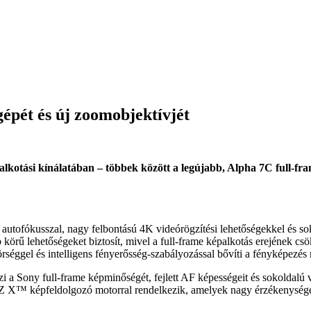
épét és új zoomobjektívjét
palkotási kínálatában – többek között a legújabb, Alpha 7C full
t autofókusszal, nagy felbontású 4K videórögzítési lehetőségekkel és 
rű lehetőségeket biztosít, mivel a full-frame képalkotás erejének csö
el és intelligens fényerősség-szabályozással bővíti a fényképezés ny
a Sony full-frame képminőségét, fejlett AF képességeit és sokoldalú v
™ képfeldolgozó motorral rendelkezik, amelyek nagy érzékenységet, 