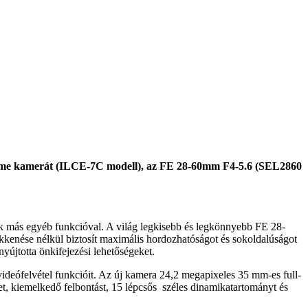
-frame kamerát (ILCE-7C modell), az FE 28-60mm F4-5.6 (SEL2860
sok más egyéb funkcióval. A világ legkisebb és legkönnyebb FE 28-
kkenése nélkül biztosít maximális hordozhatóságot és sokoldalúságot
újtotta önkifejezési lehetőségeket.
ideófelvétel funkcióit. Az új kamera 24,2 megapixeles 35 mm-es full-
kiemelkedő felbontást, 15 lépcsős széles dinamikatartományt és