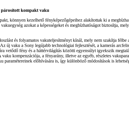
l párosított kompakt vaku
 könnyen kezelhető fényképezőgépeihez alakítottak ki a megbízható, 
vakuegység azokat a képességeket és megbízhatóságot biztosítja, mely 
ást és folyamatos vakuteljesítményt kínál, mely nem szakítja félbe a f
 Az új vaku a Sony legújabb technológiai fejlesztését, a kamerás arcfel
ra vetődő fény és a háttérvilágítás közötti egyensúlyt igyekszik megtal
A vaku kompenzációja, a fényarány, illetve az egyéb, részletes vakupara
u paramétereinek előhívására is, így különböző módosítások is lehets