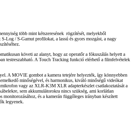
mennyiség több mint kétszeresének rögzítését, melyekből
 S-Log / S-Gamut profilokat, a lassú és gyors mozgást, a nagy
szítéséhez.
atikusan követi az alanyt, hogy az operatőr a fókuszálás helyett a
ban testreszabható. A Touch Tracking funkció elérhető a filmfelvételek
igényel. A MOVIE gombot a kamera tetejére helyezték, így könnyebben
kiemelkedő minőségével, és harmonikus, kiváló minőségű videókat
gun mikrofon vagy az XLR-K3M XLR adapterkészlet csatlakoztatását a
kábelekre, sem akkumulátorokra nincs szükség, ami korlátlan
tos monitorozásához, és a kamerán függőleges irányban készített
tők legyenek.