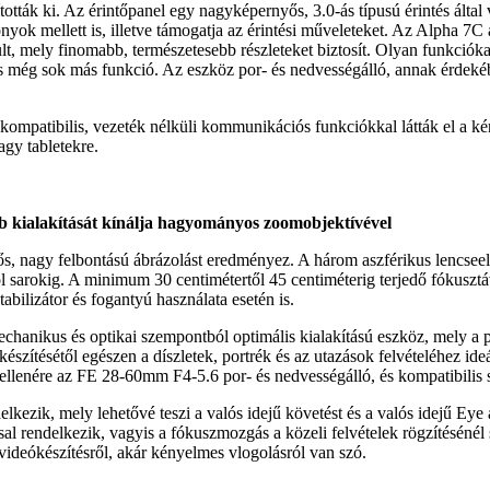
ották ki. Az érintőpanel egy nagyképernyős, 3.0-ás típusú érintés álta
iszonyok mellett is, illetve támogatja az érintési műveleteket. Az Al
t, mely finomabb, természetesebb részleteket biztosít. Olyan funkciókat
és még sok más funkció. Az eszköz por- és nedvességálló, annak érdekéb
mpatibilis, vezeték nélküli kommunikációs funkciókkal látták el a ké
agy tabletekre.
b kialakítását kínálja hagyományos zoomobjektívével
ős, nagy felbontású ábrázolást eredményez. A három aszférikus lencseel
tól sarokig. A minimum 30 centimétertől 45 centiméterig terjedő fókuszt
tabilizátor és fogantyú használata esetén is.
ikus és optikai szempontból optimális kialakítású eszköz, mely a p
készítésétől egészen a díszletek, portrék és az utazások felvételéhez id
llenére az FE 28-60mm F4-5.6 por- és nedvességálló, és kompatibilis 
zik, mely lehetővé teszi a valós idejű követést és a valós idejű Eye au
 rendelkezik, vagyis a fókuszmozgás a közeli felvételek rögzítésénél se
videókészítésről, akár kényelmes vlogolásról van szó.