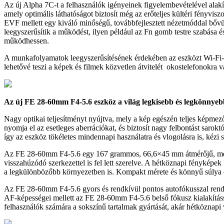
Az új Alpha 7C-t a felhasználók igényeinek figyelembevételével alakít
amely optimális láthatóságot biztosít még az erőteljes kültéri fényv
EVF mellett egy kiváló minőségű, továbbfejlesztett nézetmóddal bővül
leegyszerűsítik a működést, ilyen például az Fn gomb testre szabása 
működhessen.
A munkafolyamatok leegyszerűsítésének érdekében az eszközt Wi-Fi-ko
lehetővé teszi a képek és filmek közvetlen átvitelét okostelefonokra v
Az új FE 28-60mm F4-5.6 eszköz a világ legkisebb és legkönnyeb
Nagy optikai teljesítményt nyújtva, mely a kép egészén teljes képmez
nyomja el az esetleges aberrációkat, és biztosít nagy felbontást sarok
így az eszköz tökéletes mindennapi használatra és vlogolásra is, kézi s
Az FE 28-60mm F4-5.6 egy 167 grammos, 66,6×45 mm átmérőjű, mechan
visszahúzódó szerkezettel is fel lett szerelve. A hétköznapi fényképek 
a legkülönbözőbb környezetben is. Kompakt mérete és könnyű súlya e
Az FE 28-60mm F4-5.6 gyors és rendkívül pontos autofókusszal rendelke
AF-képességei mellett az FE 28-60mm F4-5.6 belső fókusz kialakítással
felhasználók számára a sokszínű tartalmak gyártását, akár hétköznapi 