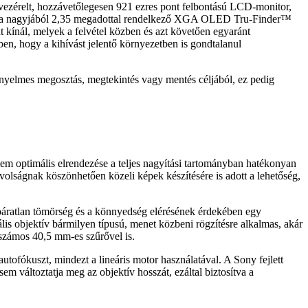
l vezérelt, hozzávetőlegesen 921 ezres pont felbontású LCD-monitor,
pha 7C a nagyjából 2,35 megadottal rendelkező XGA OLED Tru-Finder™
 kínál, melyek a felvétel közben és azt követően egyaránt
en, hogy a kihívást jelentő környezetben is gondtalanul
nyelmes megosztás, megtekintés vagy mentés céljából, ez pedig
em optimális elrendezése a teljes nagyítási tartományban hatékonyan
ávolságnak köszönhetően közeli képek készítésére is adott a lehetőség,
áratlan tömörség és a könnyedség elérésének érdekében egy
eális objektív bármilyen típusú, menet közbeni rögzítésre alkalmas, akár
számos 40,5 mm-es szűrővel is.
tofókuszt, mindezt a lineáris motor használatával. A Sony fejlett
m változtatja meg az objektív hosszát, ezáltal biztosítva a