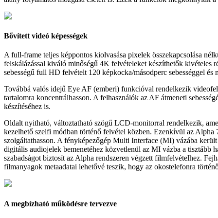
Bővített videó képességek
A full-frame teljes képpontos kiolvasása pixelek összekapcsolása né
felskálázással kiváló minőségű 4K felvételeket készíthetők kivételes
sebességű full HD felvételt 120 képkocka/másodperc sebességgel és má
Továbbá valós idejű Eye AF (emberi) funkcióval rendelkezik videofelv
tartalomra koncentrálhasson. A felhasználók az AF átmeneti sebességét
készítéséhez is.
Oldalt nyitható, változtatható szögű LCD-monitorral rendelkezik, am
kezelhető szelfi módban történő felvétel közben. Ezenkívül az Alph
szolgáltathasson. A fényképezőgép Multi Interface (MI) vázába kerü
digitális audiojelek bemenetéhez közvetlenül az MI vázba a tisztább
szabadságot biztosít az Alpha rendszeren végzett filmfelvételhez. Fej
filmanyagok metaadatai lehetővé teszik, hogy az okostelefonra történő 
A megbízható működésre tervezve