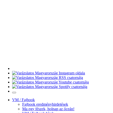
VM / Fajbook
Fajbook eredményhirdetések
Ma egy fészek, holnap az óceán!