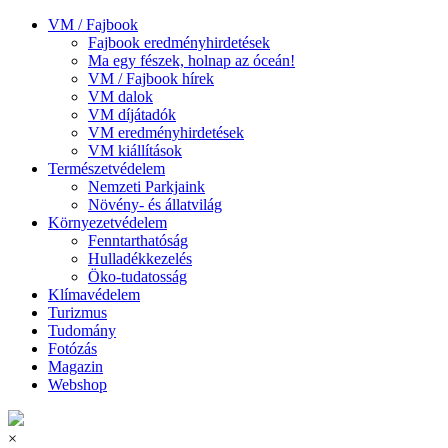
VM / Fajbook
Fajbook eredményhirdetések
Ma egy fészek, holnap az óceán!
VM / Fajbook hírek
VM dalok
VM díjátadók
VM eredményhirdetések
VM kiállítások
Természetvédelem
Nemzeti Parkjaink
Növény- és állatvilág
Környezetvédelem
Fenntarthatóság
Hulladékkezelés
Öko-tudatosság
Klímavédelem
Turizmus
Tudomány
Fotózás
Magazin
Webshop
×