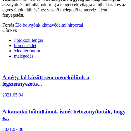
aszályok és hőhullámok, míg a tengeri élővilágra a túlhalászat és az
egyes fajok eltűnéséhez vezető melegedő tengervíz jelent
fenyegetést.
Forrás
Élő bolygónk klímavédelmi hírportál
Címkék
Földközi-tenger
hőmérséklet
Mediterránum
melegedés
A négy fal között sem menekülünk a
légszennyezetts...
2021.05.04.
A kanadai hőhullámok ismét bebizonyították, hogy
e...
2021.07.30.