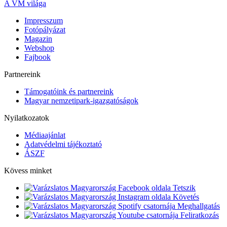
A VM világa
Impresszum
Fotópályázat
Magazin
Webshop
Fajbook
Partnereink
Támogatóink és partnereink
Magyar nemzetipark-igazgatóságok
Nyilatkozatok
Médiaajánlat
Adatvédelmi tájékoztató
ÁSZF
Kövess minket
Tetszik
Követés
Meghallgatás
Feliratkozás