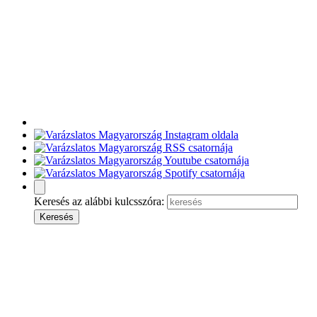
Keresés az alábbi kulcsszóra: