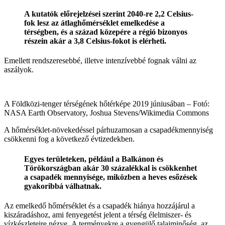
A kutatók előrejelzései szerint 2040-re 2,2 Celsius-
fok lesz az átlaghőmérséklet emelkedése a
térségben, és a század közepére a régió bizonyos
részein akár a 3,8 Celsius-fokot is elérheti.
Emellett rendszeresebbé, illetve intenzívebbé fognak válni az
aszályok.
A Földközi-tenger térségének hőtérképe 2019 júniusában –
Fotó:
NASA Earth Observatory, Joshua Stevens/Wikimedia Commons
A hőmérséklet-növekedéssel párhuzamosan a csapadékmennyiség
csökkenni fog a következő évtizedekben.
Egyes területeken, például a Balkánon és
Törökországban akár 30 százalékkal is csökkenhet
a csapadék mennyisége, miközben a heves esőzések
gyakoribbá válhatnak.
Az emelkedő hőmérséklet és a csapadék hiánya hozzájárul a
kiszáradáshoz, ami fenyegetést jelent a térség élelmiszer- és
vízkészleteire nézve. A terményekre a gyengülő talajminőség, az