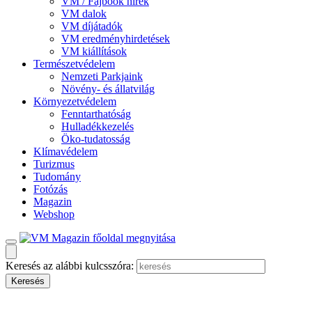
VM / Fajbook hírek
VM dalok
VM díjátadók
VM eredményhirdetések
VM kiállítások
Természetvédelem
Nemzeti Parkjaink
Növény- és állatvilág
Környezetvédelem
Fenntarthatóság
Hulladékkezelés
Öko-tudatosság
Klímavédelem
Turizmus
Tudomány
Fotózás
Magazin
Webshop
Keresés az alábbi kulcsszóra: