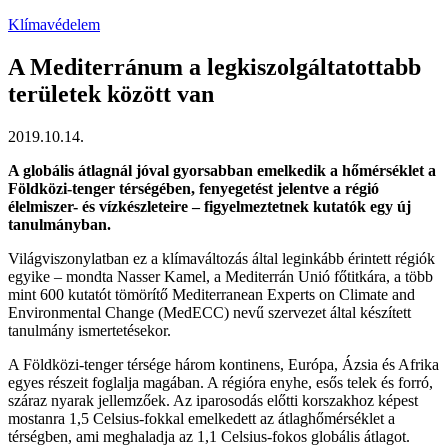
Klímavédelem
A Mediterránum a legkiszolgáltatottabb
területek között van
2019.10.14.
A globális átlagnál jóval gyorsabban emelkedik a hőmérséklet a
Földközi-tenger térségében, fenyegetést jelentve a régió
élelmiszer- és vízkészleteire – figyelmeztetnek kutatók egy új
tanulmányban.
Világviszonylatban ez a klímaváltozás által leginkább érintett régiók
egyike – mondta Nasser Kamel, a Mediterrán Unió főtitkára, a több
mint 600 kutatót tömörítő Mediterranean Experts on Climate and
Environmental Change (MedECC) nevű szervezet által készített
tanulmány ismertetésekor.
A Földközi-tenger térsége három kontinens, Európa, Ázsia és Afrika
egyes részeit foglalja magában. A régióra enyhe, esős telek és forró,
száraz nyarak jellemzőek. Az iparosodás előtti korszakhoz képest
mostanra 1,5 Celsius-fokkal emelkedett az átlaghőmérséklet a
térségben, ami meghaladja az 1,1 Celsius-fokos globális átlagot.