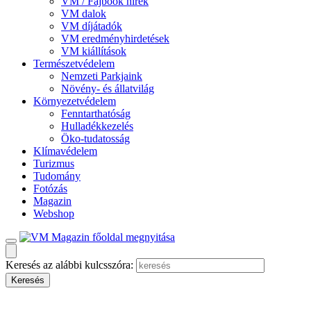
VM / Fajbook hírek
VM dalok
VM díjátadók
VM eredményhirdetések
VM kiállítások
Természetvédelem
Nemzeti Parkjaink
Növény- és állatvilág
Környezetvédelem
Fenntarthatóság
Hulladékkezelés
Öko-tudatosság
Klímavédelem
Turizmus
Tudomány
Fotózás
Magazin
Webshop
Keresés az alábbi kulcsszóra: