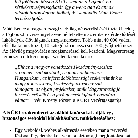
hitt fotóimat. Most a KÜRT végezte a Fajbook.hu
sérülékenységvizsgálatát, így a weboldalt és annak
adatait biztonságban tudhatjuk” – mondta Máté Bence
természetfotós.
Máté Bence a magyarországi vadvilág népszerűsítését tűzte ki célul,
a Fajbook.hu versennyel szeretné felkelteni az emberek érdeklődését
lakóhelyük élővilágának megismerésére. Több mint 40 000 vadon
élő állatfajunk közül, 10 kategóriában összesen 700 gyűjthető össze.
Az élővilág megóvását a megismeréssel kell kezdeni, Magyarország
természeti értékei európai szinten kiemelkedők.
„Ehhez a magyar vonatkozású kezdeményezéshez
örömmel csatlakoztunk, cégünk adatmentése
Hungarikum, az információbiztonsági szakértelmünk is
magyar know-how, kötelességünknek érezzük
támogatni az olyan projekteket, amik Magyarország jó
hírnevét erősítik és a jövő generációjának hasznára
válhat”
– véli Kmetty József, a KÜRT vezérigazgatója.
A KÜRT szakemberei az alábbi tanácsokat adják egy
biztonságos weboldal kialakításához, működtetéséhez:
Egy weboldal, webes alkalmazás esetében már a tervezési
fázisnál figyelembe kell venni a biztonsági megfontolásokat,