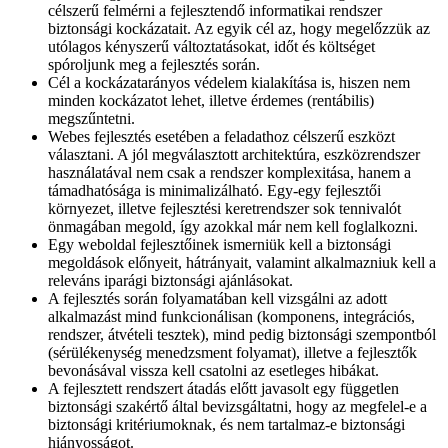
célszerű felmérni a fejlesztendő informatikai rendszer
biztonsági kockázatait. Az egyik cél az, hogy megelőzzük az
utólagos kényszerű változtatásokat, időt és költséget
spóroljunk meg a fejlesztés során.
Cél a kockázatarányos védelem kialakítása is, hiszen nem
minden kockázatot lehet, illetve érdemes (rentábilis)
megszűntetni.
Webes fejlesztés esetében a feladathoz célszerű eszközt
választani. A jól megválasztott architektúra, eszközrendszer
használatával nem csak a rendszer komplexitása, hanem a
támadhatósága is minimalizálható. Egy-egy fejlesztői
környezet, illetve fejlesztési keretrendszer sok tennivalót
önmagában megold, így azokkal már nem kell foglalkozni.
Egy weboldal fejlesztőinek ismerniük kell a biztonsági
megoldások előnyeit, hátrányait, valamint alkalmazniuk kell a
releváns iparági biztonsági ajánlásokat.
A fejlesztés során folyamatában kell vizsgálni az adott
alkalmazást mind funkcionálisan (komponens, integrációs,
rendszer, átvételi tesztek), mind pedig biztonsági szempontból
(sérülékenység menedzsment folyamat), illetve a fejlesztők
bevonásával vissza kell csatolni az esetleges hibákat.
A fejlesztett rendszert átadás előtt javasolt egy független
biztonsági szakértő által bevizsgáltatni, hogy az megfelel-e a
biztonsági kritériumoknak, és nem tartalmaz-e biztonsági
hiányosságot.