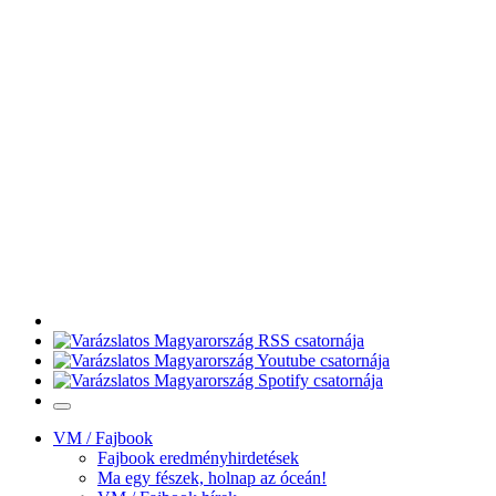
VM / Fajbook
Fajbook eredményhirdetések
Ma egy fészek, holnap az óceán!