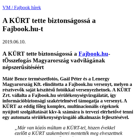
VM / Fajbook hírek
A KÜRT tette biztonságossá a
Fajbook.hu-t
2019.06.10.
A KÜRT tette biztonságossá a
Fajbook.hu
-
tÖsszefogás Magyarország vadvilágának
népszerűsítéséért
Máté Bence természetfotós, Gaál Péter és a Lenergy
Magyarország Kft. elindította a Fajbook.hu versenyt, melyen a
résztvevők saját készítésű fotóikkal versenyezhetnek. A KÜRT
Zrt. vállalta a Fajbook.hu sérülékenységvizsgálatát, így
információbiztonsági szakértelmével támogatja a versenyt. A
KÜRT az eddig főleg komplex, multinacionális cégeknek
nyújtott szolgáltatását kkv-k számára is tervezi elérhetővé tenni
egy automata sérülékenységvizsgáló alkalmazás fejlesztésével.
„Már van közös múltam a KÜRT-tel, hiszen évekkel
ezelőtt a KÜRT szakemberei mentették meg elveszettnek