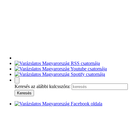
Keresés az alábbi kulcsszóra: