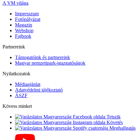
A VM világa
Impresszum
Fotópályázat
Magazin
Webshop
Fajbook
Partnereink
Támogatóink és partnereink
Magyar nemzetipark-igazgatóságok
Nyilatkozatok
Médiaajánlat
Adatvédelmi tájékoztató
ÁSZF
Kövess minket
Tetszik
Követés
Meghallgatás