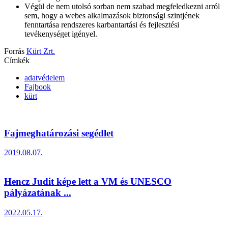
Végül de nem utolsó sorban nem szabad megfeledkezni arról
sem, hogy a webes alkalmazások biztonsági szintjének
fenntartása rendszeres karbantartási és fejlesztési
tevékenységet igényel.
Forrás
Kürt Zrt.
Címkék
adatvédelem
Fajbook
kürt
Fajmeghatározási segédlet
2019.08.07.
Hencz Judit képe lett a VM és UNESCO
pályázatának ...
2022.05.17.