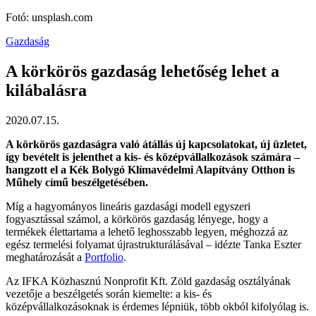
Fotó: unsplash.com
Gazdaság
A körkörös gazdaság lehetőség lehet a
kilábalásra
2020.07.15.
A körkörös gazdaságra való átállás új kapcsolatokat, új üzletet,
így bevételt is jelenthet a kis- és középvállalkozások számára –
hangzott el a Kék Bolygó Klímavédelmi Alapítvány Otthon is
Műhely című beszélgetésében.
Míg a hagyományos lineáris gazdasági modell egyszeri
fogyasztással számol, a körkörös gazdaság lényege, hogy a
termékek élettartama a lehető leghosszabb legyen, méghozzá az
egész termelési folyamat újrastrukturálásával – idézte Tanka Eszter
meghatározását a
Portfolio
.
Az IFKA Közhasznú Nonprofit Kft. Zöld gazdaság osztályának
vezetője a beszélgetés során kiemelte: a kis- és
középvállalkozásoknak is érdemes lépniük, több okból kifolyólag is.