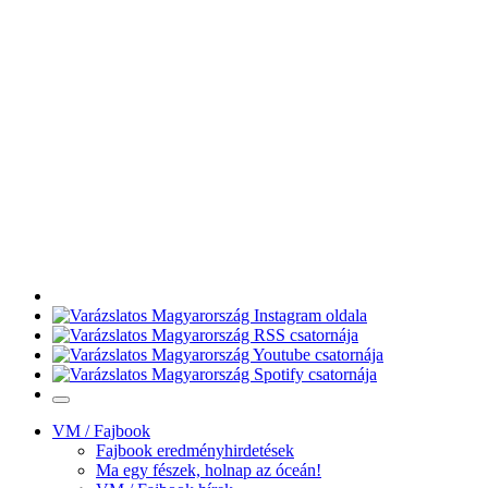
VM / Fajbook
Fajbook eredményhirdetések
Ma egy fészek, holnap az óceán!