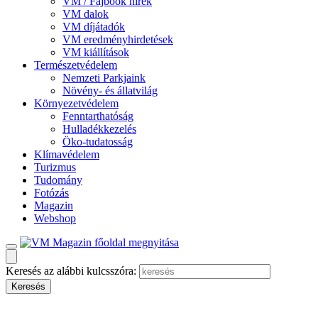
VM / Fajbook hírek
VM dalok
VM díjátadók
VM eredményhirdetések
VM kiállítások
Természetvédelem
Nemzeti Parkjaink
Növény- és állatvilág
Környezetvédelem
Fenntarthatóság
Hulladékkezelés
Öko-tudatosság
Klímavédelem
Turizmus
Tudomány
Fotózás
Magazin
Webshop
Keresés az alábbi kulcsszóra: