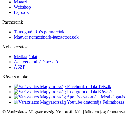
Magazin
Webshop
Fajbook
Partnereink
Támogatóink és partnereink
Magyar nemzetipark-igazgatóságok
Nyilatkozatok
Médiaajánlat
Adatvédelmi tájékoztató
ÁSZF
Kövess minket
Tetszik
Követés
Meghallgatás
Feliratkozás
© Varázslatos Magyarország Nonprofit Kft. | Minden jog fenntartva!