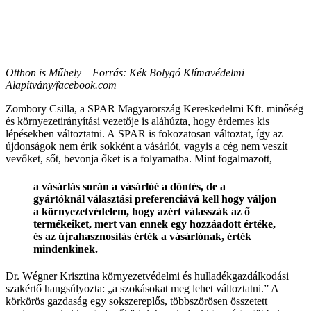
Otthon is Műhely –
Forrás: Kék Bolygó Klímavédelmi
Alapítvány/facebook.com
Zombory Csilla, a SPAR Magyarország Kereskedelmi Kft. minőség
és környezetirányítási vezetője is aláhúzta, hogy érdemes kis
lépésekben változtatni. A SPAR is fokozatosan változtat, így az
újdonságok nem érik sokként a vásárlót, vagyis a cég nem veszít
vevőket, sőt, bevonja őket is a folyamatba. Mint fogalmazott,
a vásárlás során a vásárlóé a döntés, de a
gyártóknál választási preferenciává kell hogy váljon
a környezetvédelem, hogy azért válasszák az ő
termékeiket, mert van ennek egy hozzáadott értéke,
és az újrahasznosítás érték a vásárlónak, érték
mindenkinek.
Dr. Wégner Krisztina környezetvédelmi és hulladékgazdálkodási
szakértő hangsúlyozta: „a szokásokat meg lehet változtatni.” A
körkörös gazdaság egy sokszereplős, többszörösen összetett