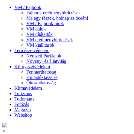
VM / Fajbook
Fajbook eredményhirdetések
Ma egy fészek, holnap az óceán!
VM / Fajbook hírek
VM dalok
VM díjátadók
VM eredményhirdetések
VM kiállítások
Természetvédelem
Nemzeti Parkjaink
Növény- és állatvilág
Környezetvédelem
Fenntarthatóság
Hulladékkezelés
Öko-tudatosság
Klímavédelem
Turizmus
Tudomány
Fotózás
Magazin
Webshop
×