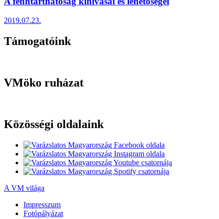
A fenntarthatóság kihívásai és lehetőségei
2019.07.23.
Támogatóink
VMöko ruházat
Közösségi oldalaink
A VM világa
Impresszum
Fotópályázat