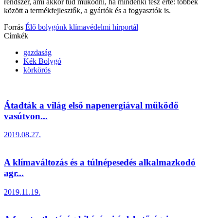
rendszer, ami akkor tud működni, ha mindenki tesz érte: többek
között a termékfejlesztők, a gyártók és a fogyasztók is.
Forrás
Élő bolygónk klímavédelmi hírportál
Címkék
gazdaság
Kék Bolygó
körkörös
Átadták a világ első napenergiával működő
vasútvon...
2019.08.27.
A klímaváltozás és a túlnépesedés alkalmazkodó
agr...
2019.11.19.