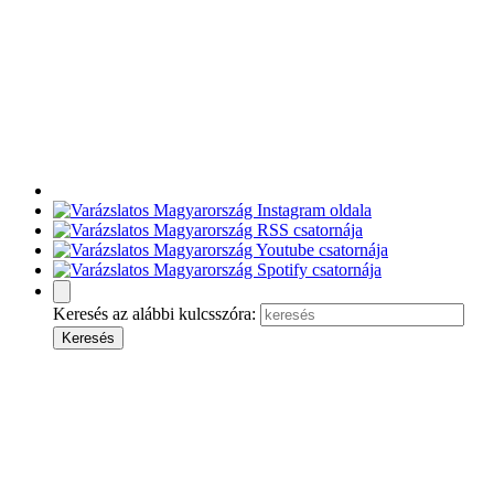
Keresés az alábbi kulcsszóra: