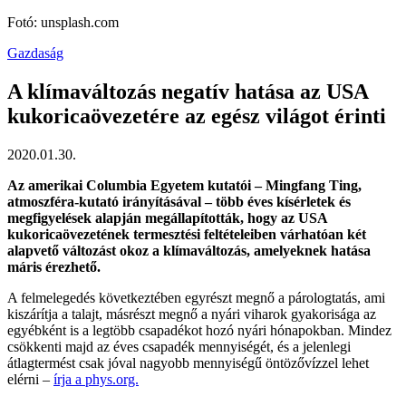
Fotó: unsplash.com
Gazdaság
A klímaváltozás negatív hatása az USA
kukoricaövezetére az egész világot érinti
2020.01.30.
Az amerikai Columbia Egyetem kutatói – Mingfang Ting,
atmoszféra-kutató irányításával – több éves kísérletek és
megfigyelések alapján megállapították, hogy az USA
kukoricaövezetének termesztési feltételeiben várhatóan két
alapvető változást okoz a klímaváltozás, amelyeknek hatása
máris érezhető.
A felmelegedés következtében egyrészt megnő a párologtatás, ami
kiszárítja a talajt, másrészt megnő a nyári viharok gyakorisága az
egyébként is a legtöbb csapadékot hozó nyári hónapokban. Mindez
csökkenti majd az éves csapadék mennyiségét, és a jelenlegi
átlagtermést csak jóval nagyobb mennyiségű öntözővízzel lehet
elérni –
írja a phys.org.