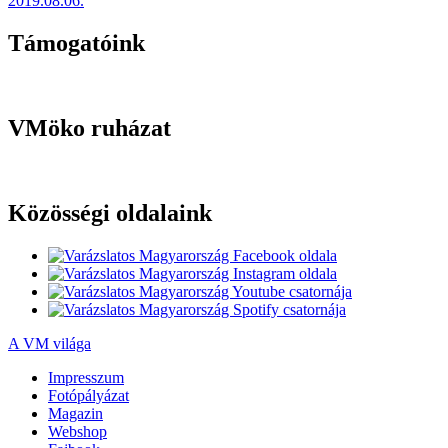
2019.08.06.
Támogatóink
VMöko ruházat
Közösségi oldalaink
A VM világa
Impresszum
Fotópályázat
Magazin
Webshop