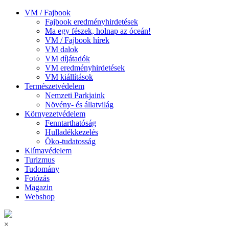
VM / Fajbook
Fajbook eredményhirdetések
Ma egy fészek, holnap az óceán!
VM / Fajbook hírek
VM dalok
VM díjátadók
VM eredményhirdetések
VM kiállítások
Természetvédelem
Nemzeti Parkjaink
Növény- és állatvilág
Környezetvédelem
Fenntarthatóság
Hulladékkezelés
Öko-tudatosság
Klímavédelem
Turizmus
Tudomány
Fotózás
Magazin
Webshop
×