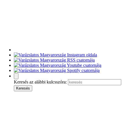
Keresés az alábbi kulcsszóra: