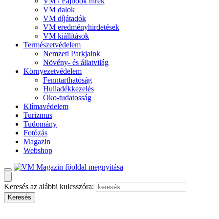
VM / Fajbook hírek
VM dalok
VM díjátadók
VM eredményhirdetések
VM kiállítások
Természetvédelem
Nemzeti Parkjaink
Növény- és állatvilág
Környezetvédelem
Fenntarthatóság
Hulladékkezelés
Öko-tudatosság
Klímavédelem
Turizmus
Tudomány
Fotózás
Magazin
Webshop
Keresés az alábbi kulcsszóra: