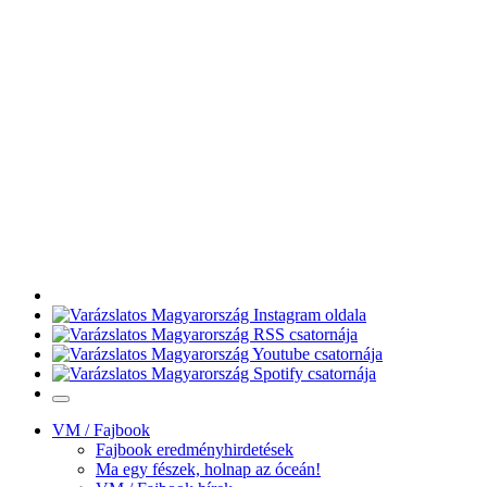
VM / Fajbook
Fajbook eredményhirdetések
Ma egy fészek, holnap az óceán!