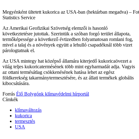
Megyénként ültetett kukorica az USA-ban (hektárban megadva) – Fot
Statistics Service
Az Amerikai Geofizikai Szövetség elemzői is hasonló
következtetésre jutottak. Szerintük a szóban forgó terület állapota,
termőképessége a következő évtizedben folyamatosan romlani fog,
mivel a talaj és a növények együtt a lehulló csapadéknál több vizet
párologtatnak el.
Az USA mintegy hat középső államára kiterjedő kukoricaövezet a
világ teljes kukoricatermésének több mint egyharmadát adja. Vagyis
az ottani termésátlag csökkenésének hatása lehet az egész
földkerekség takarmánytermesztésére, és az állati termékek globális
kibocsátására.
Forrás
Élő Bolygónk klímavédelmi hírportál
Címkék
klímaváltozás
kukorica
termesztés
USA