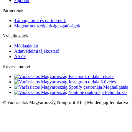
Fajbook
Partnereink
Támogatóink és partnereink
Magyar nemzetipark-igazgatóságok
Nyilatkozatok
Médiaajánlat
Adatvédelmi tájékoztató
ÁSZF
Kövess minket
Tetszik
Követés
Meghallgatás
Feliratkozás
© Varázslatos Magyarország Nonprofit Kft. | Minden jog fenntartva!