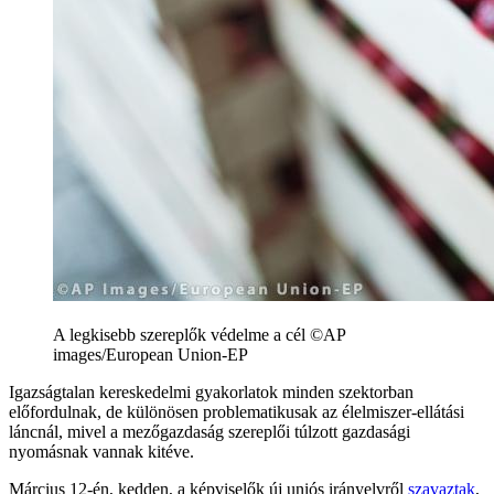
A legkisebb szereplők védelme a cél ©AP
images/European Union-EP
Igazságtalan kereskedelmi gyakorlatok minden szektorban
előfordulnak, de különösen problematikusak az élelmiszer-ellátási
láncnál, mivel a mezőgazdaság szereplői túlzott gazdasági
nyomásnak vannak kitéve.
Március 12-én, kedden, a képviselők új uniós irányelvről
szavaztak
,