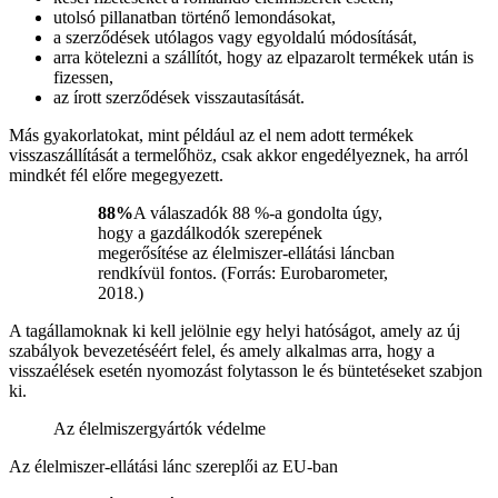
utolsó pillanatban történő lemondásokat,
a szerződések utólagos vagy egyoldalú módosítását,
arra kötelezni a szállítót, hogy az elpazarolt termékek után is
fizessen,
az írott szerződések visszautasítását.
Más gyakorlatokat, mint például az el nem adott termékek
visszaszállítását a termelőhöz, csak akkor engedélyeznek, ha arról
mindkét fél előre megegyezett.
88%
A válaszadók 88 %-a gondolta úgy,
hogy a gazdálkodók szerepének
megerősítése az élelmiszer-ellátási láncban
rendkívül fontos. (Forrás: Eurobarometer,
2018.)
A tagállamoknak ki kell jelölnie egy helyi hatóságot, amely az új
szabályok bevezetéséért felel, és amely alkalmas arra, hogy a
visszaélések esetén nyomozást folytasson le és büntetéseket szabjon
ki.
Az élelmiszergyártók védelme
Az élelmiszer-ellátási lánc szereplői az EU-ban