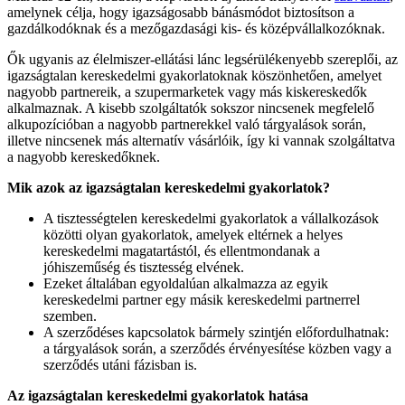
amelynek célja, hogy igazságosabb bánásmódot biztosítson a
gazdálkodóknak és a mezőgazdasági kis- és középvállalkozóknak.
Ők ugyanis az élelmiszer-ellátási lánc legsérülékenyebb szereplői, az
igazságtalan kereskedelmi gyakorlatoknak köszönhetően, amelyet
nagyobb partnereik, a szupermarketek vagy más kiskereskedők
alkalmaznak. A kisebb szolgáltatók sokszor nincsenek megfelelő
alkupozícióban a nagyobb partnerekkel való tárgyalások során,
illetve nincsenek más alternatív vásárlóik, így ki vannak szolgáltatva
a nagyobb kereskedőknek.
Mik azok az igazságtalan kereskedelmi gyakorlatok?
A tisztességtelen kereskedelmi gyakorlatok a vállalkozások
közötti olyan gyakorlatok, amelyek eltérnek a helyes
kereskedelmi magatartástól, és ellentmondanak a
jóhiszeműség és tisztesség elvének.
Ezeket általában egyoldalúan alkalmazza az egyik
kereskedelmi partner egy másik kereskedelmi partnerrel
szemben.
A szerződéses kapcsolatok bármely szintjén előfordulhatnak:
a tárgyalások során, a szerződés érvényesítése közben vagy a
szerződés utáni fázisban is.
Az igazságtalan kereskedelmi gyakorlatok hatása