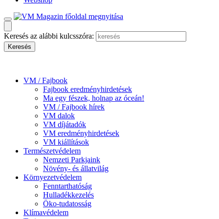
Keresés az alábbi kulcsszóra:
VM / Fajbook
Fajbook eredményhirdetések
Ma egy fészek, holnap az óceán!
VM / Fajbook hírek
VM dalok
VM díjátadók
VM eredményhirdetések
VM kiállítások
Természetvédelem
Nemzeti Parkjaink
Növény- és állatvilág
Környezetvédelem
Fenntarthatóság
Hulladékkezelés
Öko-tudatosság
Klímavédelem