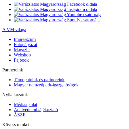
A VM világa
Impresszum
Fotópályázat
Magazin
Webshop
Fajbook
Partnereink
Támogatóink és partnereink
Magyar nemzetipark-igazgatóságok
Nyilatkozatok
Médiaajánlat
Adatvédelmi tájékoztató
ÁSZF
Kövess minket