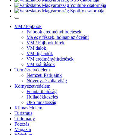
VM / Fajbook
Fajbook eredményhirdetések
Ma egy fészek, holnap az óceán!
VM / Fajbook hírek
VM dalok
VM díjátadók
VM eredményhirdetések
VM kiállítások
Természetvédelem
Nemzeti Parkjaink
Növény- és állatvilág
Környezetvédelem
Fenntarthatóság
Hulladékkezelés
Öko-tudatosság
Klímavédelem
Turizmus
Tudomány
Fotózás
Magazin
Webshop