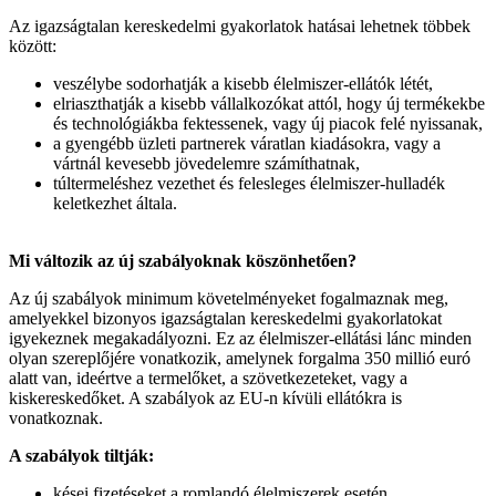
Az igazságtalan kereskedelmi gyakorlatok hatásai lehetnek többek
között:
veszélybe sodorhatják a kisebb élelmiszer-ellátók létét,
elriaszthatják a kisebb vállalkozókat attól, hogy új termékekbe
és technológiákba fektessenek, vagy új piacok felé nyissanak,
a gyengébb üzleti partnerek váratlan kiadásokra, vagy a
vártnál kevesebb jövedelemre számíthatnak,
túltermeléshez vezethet és felesleges élelmiszer-hulladék
keletkezhet általa.
Mi változik az új szabályoknak köszönhetően?
Az új szabályok minimum követelményeket fogalmaznak meg,
amelyekkel bizonyos igazságtalan kereskedelmi gyakorlatokat
igyekeznek megakadályozni. Ez az élelmiszer-ellátási lánc minden
olyan szereplőjére vonatkozik, amelynek forgalma 350 millió euró
alatt van, ideértve a termelőket, a szövetkezeteket, vagy a
kiskereskedőket. A szabályok az EU-n kívüli ellátókra is
vonatkoznak.
A szabályok tiltják:
kései fizetéseket a romlandó élelmiszerek esetén,