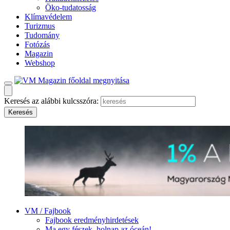
Öko-tudatosság
Klímavédelem
Turizmus
Tudomány
Fotózás
Magazin
Webshop
Keresés az alábbi kulcsszóra:
VM / Fajbook
Fajbook eredményhirdetések
Ma egy fészek, holnap az óceán!