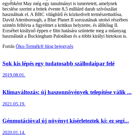
egyébként May még egy tanulmányt is ismertetett, amelynek
becslése szerint a britek évente 8,5 milliárd darab szívószálat
használnak el. A BBC világhírű és közkedvelt természettudósa,
David Attenborough, a Blue Planet II sorozatának utolsó részében
szintén felhívta a figyelmet a kritikus helyzetre, és állítólag II.
Erzsébet királynő éppen e film hatására szüntette meg a műanyag
használatát a Buckingham Palotában és a többi királyi birtokon is.
Forrás
Öko-Termék® blog bejegyzés
Sok kis lépés egy tudatosabb szállodaipar felé
2019.08.01.
Klímaváltozás: új haszonnövények telepítése válik ...
2021.05.19.
Génmutációval új növényt kísérleteztek ki: ez segí...
2020.01.14.