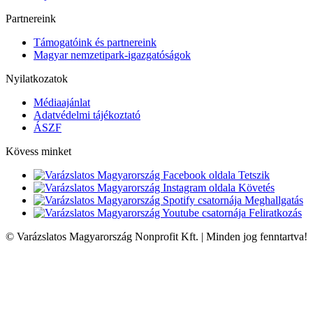
Partnereink
Támogatóink és partnereink
Magyar nemzetipark-igazgatóságok
Nyilatkozatok
Médiaajánlat
Adatvédelmi tájékoztató
ÁSZF
Kövess minket
Tetszik
Követés
Meghallgatás
Feliratkozás
© Varázslatos Magyarország Nonprofit Kft. | Minden jog fenntartva!