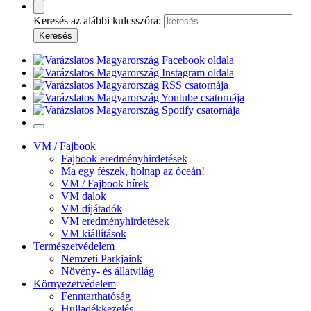
Keresés az alábbi kulcsszóra:
VM / Fajbook
Fajbook eredményhirdetések
Ma egy fészek, holnap az óceán!
VM / Fajbook hírek
VM dalok
VM díjátadók
VM eredményhirdetések
VM kiállítások
Természetvédelem
Nemzeti Parkjaink
Növény- és állatvilág
Környezetvédelem
Fenntarthatóság
Hulladékkezelés