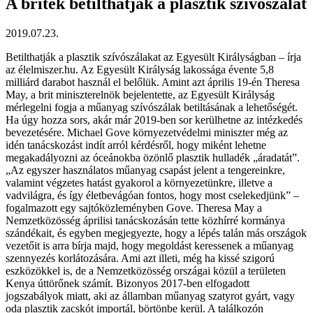
A britek betilthatják a plasztik szívószálat
2019.07.23.
Betilthatják a plasztik szívószálakat az Egyesült Királyságban – írja
az élelmiszer.hu. Az Egyesült Királyság lakossága évente 5,8
milliárd darabot használ el belőlük. Amint azt április 19-én Theresa
May, a brit miniszterelnök bejelentette, az Egyesült Királyság
mérlegelni fogja a műanyag szívószálak betiltásának a lehetőségét.
Ha úgy hozza sors, akár már 2019-ben sor kerülhetne az intézkedés
bevezetésére. Michael Gove környezetvédelmi miniszter még az
idén tanácskozást indít arról kérdésről, hogy miként lehetne
megakadályozni az óceánokba özönlő plasztik hulladék „áradatát”.
„Az egyszer használatos műanyag csapást jelent a tengereinkre,
valamint végzetes hatást gyakorol a környezetünkre, illetve a
vadvilágra, és így életbevágóan fontos, hogy most cselekedjünk” –
fogalmazott egy sajtóközleményben Gove. Theresa May a
Nemzetközösség áprilisi tanácskozásán tette közhírré kormánya
szándékait, és egyben megjegyezte, hogy a lépés talán más országok
vezetőit is arra bírja majd, hogy megoldást keressenek a műanyag
szennyezés korlátozására. Ami azt illeti, még ha kissé szigorú
eszközökkel is, de a Nemzetközösség országai közül a területen
Kenya úttörőnek számít. Bizonyos 2017-ben elfogadott
jogszabályok miatt, aki az államban műanyag szatyrot gyárt, vagy
oda plasztik zacskót importál, börtönbe kerül. A találkozón