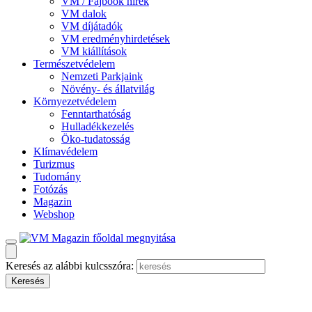
VM / Fajbook hírek
VM dalok
VM díjátadók
VM eredményhirdetések
VM kiállítások
Természetvédelem
Nemzeti Parkjaink
Növény- és állatvilág
Környezetvédelem
Fenntarthatóság
Hulladékkezelés
Öko-tudatosság
Klímavédelem
Turizmus
Tudomány
Fotózás
Magazin
Webshop
Keresés az alábbi kulcsszóra: