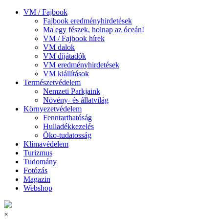
VM / Fajbook
Fajbook eredményhirdetések
Ma egy fészek, holnap az óceán!
VM / Fajbook hírek
VM dalok
VM díjátadók
VM eredményhirdetések
VM kiállítások
Természetvédelem
Nemzeti Parkjaink
Növény- és állatvilág
Környezetvédelem
Fenntarthatóság
Hulladékkezelés
Öko-tudatosság
Klímavédelem
Turizmus
Tudomány
Fotózás
Magazin
Webshop
×