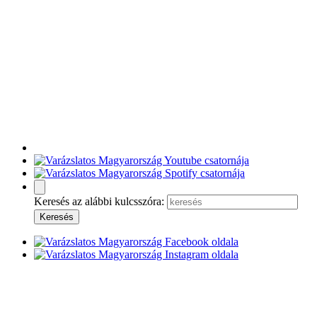
Keresés az alábbi kulcsszóra: