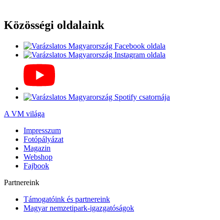
Közösségi oldalaink
A VM világa
Impresszum
Fotópályázat
Magazin
Webshop
Fajbook
Partnereink
Támogatóink és partnereink
Magyar nemzetipark-igazgatóságok