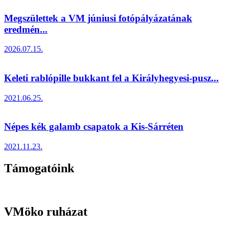
Megszülettek a VM júniusi fotópályázatának
eredmén...
2026.07.15.
Keleti rablópille bukkant fel a Királyhegyesi-pusz...
2021.06.25.
Népes kék galamb csapatok a Kis-Sárréten
2021.11.23.
Támogatóink
VMöko ruházat