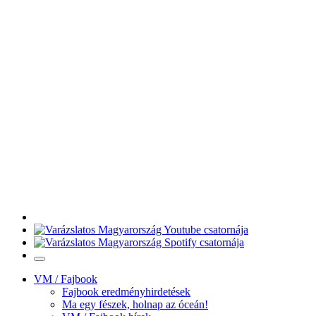
VM / Fajbook
Fajbook eredményhirdetések
Ma egy fészek, holnap az óceán!