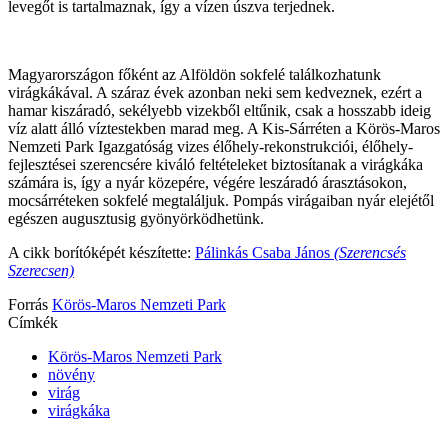
levegőt is tartalmaznak, így a vízen úszva terjednek.
Magyarországon főként az Alföldön sokfelé találkozhatunk
virágkákával. A száraz évek azonban neki sem kedveznek, ezért a
hamar kiszáradó, sekélyebb vizekből eltűnik, csak a hosszabb ideig
víz alatt álló víztestekben marad meg. A Kis-Sárréten a Körös-Maros
Nemzeti Park Igazgatóság vizes élőhely-rekonstrukciói, élőhely-
fejlesztései szerencsére kiváló feltételeket biztosítanak a virágkáka
számára is, így a nyár közepére, végére leszáradó árasztásokon,
mocsárréteken sokfelé megtaláljuk. Pompás virágaiban nyár elejétől
egészen augusztusig gyönyörködhetünk.
A cikk borítóképét készítette:
Pálinkás Csaba János
(Szerencsés
Szerecsen)
Forrás
Körös-Maros Nemzeti Park
Címkék
Körös-Maros Nemzeti Park
növény
virág
virágkáka