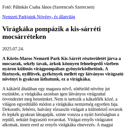
Fotó: Pálinkás Csaba János (Szerencsés Szerecsen)
Nemzeti Parkjaink
Növény- és állatvilág
Virágkáka pompázik a kis-sárréti
mocsárréteken
2025.07.24.
A Körös-Maros Nemzeti Park Kis-Sárrét részterületét járva a
mocsarak, sekély tavak, árkok könnyen felmelegedő vizében
nyáron különös virágpompában gyönyörködhetünk. A
füzények, nyílfüvek, gyékények mellett egy látványos virágzatú
növényt is gyakran láthatunk, ez a virágkáka.
A kákáról általában egy magasra növő, sötétzöld növény jut
eszünkbe, a virágkáka azonban igen látványos virágzattal
örvendeztet meg bennünket. Nem is tartozik a kákafélék közé, a
világon egyedülálló módon a virágkáka nemzetség egyetlen faja.
Dekoratív, fehéres, halvány rózsaszín virágait a különböző rovarok
és lepkék gyakran látogatják, szinte vonzza a nyári forróságban a
repülő, nektárt fogyasztó rovarokat. Virágai ernyős virágzatot
alkotnak, innen ered az ernyős virágkáka elnevezés. A magjai