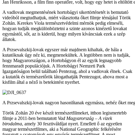
Jan Henriksson, a film finn operatőre, volt, hogy egy hetet is eltöltöt
A vadlovak megmentésének hortobágyi sikertörténetét is bemutató
videóból megtudhatjuk, miért választotta őket filmje témájául Török
Zoltán. Kerekes Viola természetvédelmi mérnök pedig elmeséli,
hogyan tudják megkülönböztetni a szinte azonos kinézetű lovakat
egymástól, sőt, az is kiderül, hogy milyen kíváncsiak ezek a szép
állatok.
A Przsevalszkij-lovak egyszer már majdnem kihaltak, de hála a
kutatóknak úgy néz ki, megmenekültek. A legtöbben nem is tudják,
hogy Magyarországon, a Hortobágyon él az egyik legnagyobb
fennmaradt populációjuk. A Hortobágyi Nemzeti Park
Igazgatóságon belül található Pentezug, ahol a vadlovak élnek. Csak
a kutatók és természetőrök látogathatják Pentezugot, ahova most a
kisfilm által a néző is betekintést nyerhet.
A Przsevalszkij-lovak nagyon hasonlítanak egymásra, nehéz őket me
Török Zoltán 20 éve készít természetfilmeket, itthon legismertebb
filmje a 2011-ben bemutatott
Vad Magyarország – A vizek
birodalma
, amely 30 fesztiváldíjat nyert. Emellett ő az egyetlen
magyar természetfilmes, aki a National Geographic felkérésére
forgatott a csatornának egy egyórás természetfilmet. A most