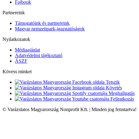
Fajbook
Partnereink
Támogatóink és partnereink
Magyar nemzetipark-igazgatóságok
Nyilatkozatok
Médiaajánlat
Adatvédelmi tájékoztató
ÁSZF
Kövess minket
Tetszik
Követés
Meghallgatás
Feliratkozás
© Varázslatos Magyarország Nonprofit Kft. | Minden jog fenntartva!