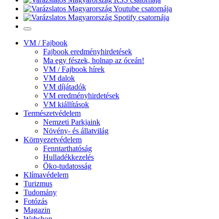
VM / Fajbook
Fajbook eredményhirdetések
Ma egy fészek, holnap az óceán!
VM / Fajbook hírek
VM dalok
VM díjátadók
VM eredményhirdetések
VM kiállítások
Természetvédelem
Nemzeti Parkjaink
Növény- és állatvilág
Környezetvédelem
Fenntarthatóság
Hulladékkezelés
Öko-tudatosság
Klímavédelem
Turizmus
Tudomány
Fotózás
Magazin
Webshop