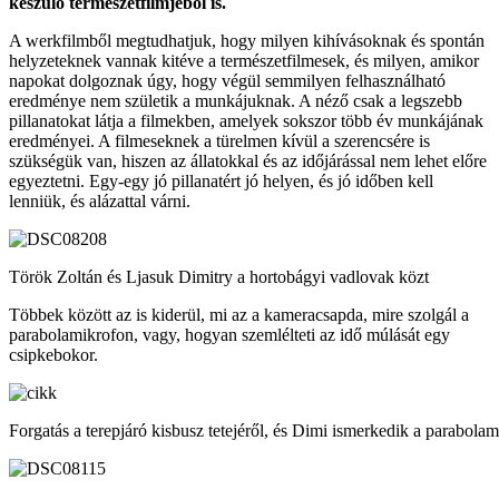
készülő természetfilmjéből is.
A werkfilmből megtudhatjuk, hogy milyen kihívásoknak és spontán
helyzeteknek vannak kitéve a természetfilmesek, és milyen, amikor
napokat dolgoznak úgy, hogy végül semmilyen felhasználható
eredménye nem születik a munkájuknak. A néző csak a legszebb
pillanatokat látja a filmekben, amelyek sokszor több év munkájának
eredményei. A filmeseknek a türelmen kívül a szerencsére is
szükségük van, hiszen az állatokkal és az időjárással nem lehet előre
egyeztetni. Egy-egy jó pillanatért jó helyen, és jó időben kell
lenniük, és alázattal várni.
Török Zoltán és Ljasuk Dimitry a hortobágyi vadlovak közt
Többek között az is kiderül, mi az a kameracsapda, mire szolgál a
parabolamikrofon, vagy, hogyan szemlélteti az idő múlását egy
csipkebokor.
Forgatás a terepjáró kisbusz tetejéről, és Dimi ismerkedik a parabola