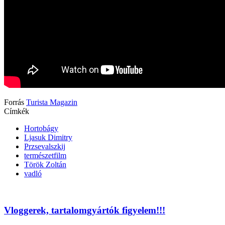
Forrás
Turista Magazin
Címkék
Hortobágy
Ljasuk Dimitry
Przsevalszkij
természetfilm
Török Zoltán
vadló
Vloggerek, tartalomgyártók figyelem!!!