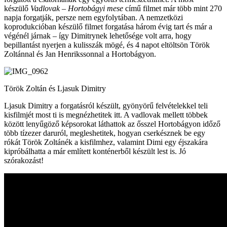
készülő
Vadlovak – Hortobágyi mese
című filmet már több mint 270
napja forgatják, persze nem egyfolytában. A nemzetközi
koprodukcióban készülő filmet forgatása három évig tart és már a
végénél járnak – így Dimitrynek lehetősége volt arra, hogy
bepillantást nyerjen a kulisszák mögé, és 4 napot eltöltsön Török
Zoltánnal és Jan Henrikssonnal a Hortobágyon.
Török Zoltán és Ljasuk Dimitry
Ljasuk Dimitry a forgatásról készült, gyönyörű felvételekkel teli
kisfilmjét most ti is megnézhetitek itt. A vadlovak mellett többek
között lenyűgöző képsorokat láthattok az ősszel Hortobágyon időző
több tízezer daruról, megleshetitek, hogyan cserkésznek be egy
rókát Török Zoltánék a kisfilmhez, valamint Dimi egy éjszakára
kipróbálhatta a már említett konténerből készült lest is. Jó
szórakozást!