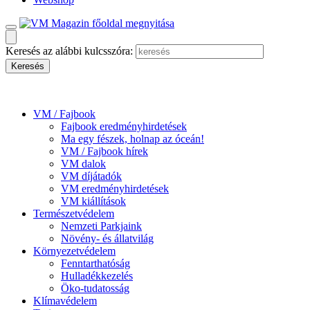
Keresés az alábbi kulcsszóra:
VM / Fajbook
Fajbook eredményhirdetések
Ma egy fészek, holnap az óceán!
VM / Fajbook hírek
VM dalok
VM díjátadók
VM eredményhirdetések
VM kiállítások
Természetvédelem
Nemzeti Parkjaink
Növény- és állatvilág
Környezetvédelem
Fenntarthatóság
Hulladékkezelés
Öko-tudatosság
Klímavédelem