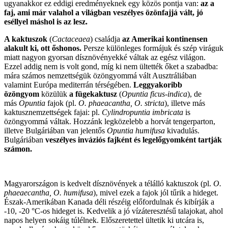
ugyanakkor ez eddigi eredményeknek egy közös pontja van:
az a
faj, ami már valahol a világban veszélyes özönfajjá vált, jó
eséllyel máshol is az lesz.
A kaktuszok
(
Cactaceaea
) családja
az Amerikai kontinensen
alakult ki, ott őshonos.
Persze különleges formájuk és szép viráguk
miatt nagyon gyorsan dísznövényekké váltak az egész világon.
Ezzel addig nem is volt gond, míg ki nem ültették őket a szabadba:
mára számos nemzettségük özöngyommá vált Ausztráliában
valamint Európa mediterrán térségében.
Leggyakoribb
özöngyom
közülük
a fügekaktusz
(
Opuntia ficus-indica
), de
más
Opuntia
fajok (pl.
O. phaeacantha, O. stricta
), illetve más
kaktusznemzettségek fajai: pl.
Cylindropuntia imbricata
is
özöngyommá váltak. Hozzánk legközelebb a horvát tengerparton,
illetve Bulgáriában van jelentős
Opuntia humifusa
kivadulás.
Bulgáriában
veszélyes inváziós fajként és legelőgyomként tartják
számon.
Magyarországon is kedvelt dísznövények a télálló kaktuszok (pl.
O.
phaeaecantha, O. humifusa
), mivel ezek a fajok jól tűrik a hideget.
Észak-Amerikában Kanada déli részéig előfordulnak és kibírják a
-10, -20 °C-os hideget is. Kedvelik a jó vízáteresztésű talajokat, ahol
napos helyen sokáig túlélnek. Előszeretettel ültetik ki utcára is,