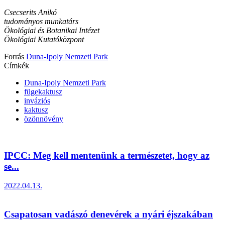
Csecserits Anikó
tudományos munkatárs
Ökológiai és Botanikai Intézet
Ökológiai Kutatóközpont
Forrás
Duna-Ipoly Nemzeti Park
Címkék
Duna-Ipoly Nemzeti Park
fügekaktusz
inváziós
kaktusz
özönnövény
IPCC: Meg kell mentenünk a természetet, hogy az
se...
2022.04.13.
Csapatosan vadászó denevérek a nyári éjszakában