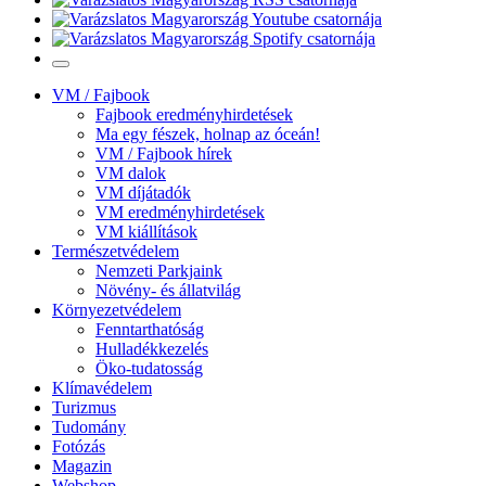
VM / Fajbook
Fajbook eredményhirdetések
Ma egy fészek, holnap az óceán!
VM / Fajbook hírek
VM dalok
VM díjátadók
VM eredményhirdetések
VM kiállítások
Természetvédelem
Nemzeti Parkjaink
Növény- és állatvilág
Környezetvédelem
Fenntarthatóság
Hulladékkezelés
Öko-tudatosság
Klímavédelem
Turizmus
Tudomány
Fotózás
Magazin
Webshop