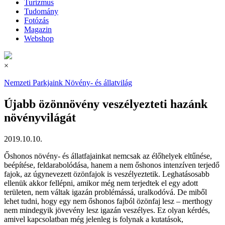
Turizmus
Tudomány
Fotózás
Magazin
Webshop
×
Nemzeti Parkjaink
Növény- és állatvilág
Újabb özönnövény veszélyezteti hazánk
növényvilágát
2019.10.10.
Őshonos növény- és állatfajainkat nemcsak az élőhelyek eltűnése,
beépítése, feldarabolódása, hanem a nem őshonos intenzíven terjedő
fajok, az úgynevezett özönfajok is veszélyeztetik. Leghatásosabb
ellenük akkor fellépni, amikor még nem terjedtek el egy adott
területen, nem váltak igazán problémássá, uralkodóvá. De miből
lehet tudni, hogy egy nem őshonos fajból özönfaj lesz – merthogy
nem mindegyik jövevény lesz igazán veszélyes. Ez olyan kérdés,
amivel kapcsolatban még jelenleg is folynak a kutatások,