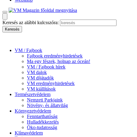
Keresés az alábbi kulcsszóra:
VM / Fajbook
Fajbook eredményhirdetések
Ma egy fészek, holnap az óceán!
VM / Fajbook hírek
VM dalok
VM díjátadók
VM eredményhirdetések
VM kiállítások
Természetvédelem
Nemzeti Parkjaink
Növény- és állatvilág
Környezetvédelem
Fenntarthatóság
Hulladékkezelés
Öko-tudatosság
Klímavédelem