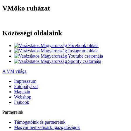
VMöko ruházat
Közösségi oldalaink
A VM világa
Impresszum
Fotópályázat
Magazin
Webshop
Fajbook
Partnereink
Támogatóink és partnereink
Magyar nemzetipark-igazgatóságok