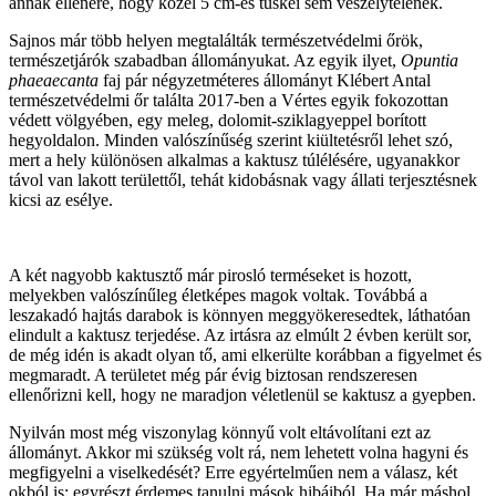
annak ellenére, hogy közel 5 cm-es tüskéi sem veszélytelenek.
Sajnos már több helyen megtalálták természetvédelmi őrök,
természetjárók szabadban állományukat. Az egyik ilyet,
Opuntia
phaeaecanta
faj pár négyzetméteres állományt Klébert Antal
természetvédelmi őr találta 2017-ben a Vértes egyik fokozottan
védett völgyében, egy meleg, dolomit-sziklagyeppel borított
hegyoldalon. Minden valószínűség szerint kiültetésről lehet szó,
mert a hely különösen alkalmas a kaktusz túlélésére, ugyanakkor
távol van lakott területtől, tehát kidobásnak vagy állati terjesztésnek
kicsi az esélye.
A két nagyobb kaktusztő már pirosló terméseket is hozott,
melyekben valószínűleg életképes magok voltak. Továbbá a
leszakadó hajtás darabok is könnyen meggyökeresedtek, láthatóan
elindult a kaktusz terjedése. Az irtásra az elmúlt 2 évben került sor,
de még idén is akadt olyan tő, ami elkerülte korábban a figyelmet és
megmaradt. A területet még pár évig biztosan rendszeresen
ellenőrizni kell, hogy ne maradjon véletlenül se kaktusz a gyepben.
Nyilván most még viszonylag könnyű volt eltávolítani ezt az
állományt. Akkor mi szükség volt rá, nem lehetett volna hagyni és
megfigyelni a viselkedését? Erre egyértelműen nem a válasz, két
okból is: egyrészt érdemes tanulni mások hibáiból. Ha már máshol