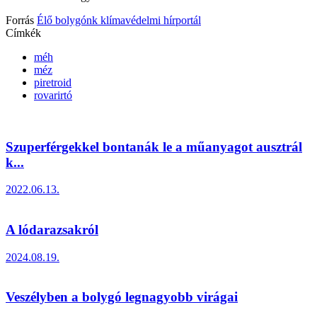
Forrás
Élő bolygónk klímavédelmi hírportál
Címkék
méh
méz
piretroid
rovarirtó
Szuperférgekkel bontanák le a műanyagot ausztrál
k...
2022.06.13.
A lódarazsakról
2024.08.19.
Veszélyben a bolygó legnagyobb virágai