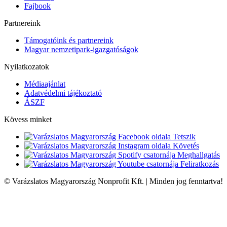
Fajbook
Partnereink
Támogatóink és partnereink
Magyar nemzetipark-igazgatóságok
Nyilatkozatok
Médiaajánlat
Adatvédelmi tájékoztató
ÁSZF
Kövess minket
Tetszik
Követés
Meghallgatás
Feliratkozás
© Varázslatos Magyarország Nonprofit Kft. | Minden jog fenntartva!