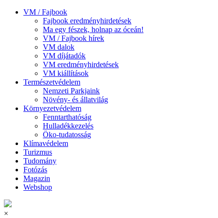
VM / Fajbook
Fajbook eredményhirdetések
Ma egy fészek, holnap az óceán!
VM / Fajbook hírek
VM dalok
VM díjátadók
VM eredményhirdetések
VM kiállítások
Természetvédelem
Nemzeti Parkjaink
Növény- és állatvilág
Környezetvédelem
Fenntarthatóság
Hulladékkezelés
Öko-tudatosság
Klímavédelem
Turizmus
Tudomány
Fotózás
Magazin
Webshop
×