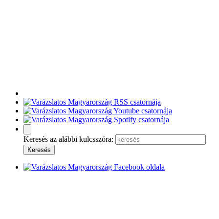
Keresés az alábbi kulcsszóra: