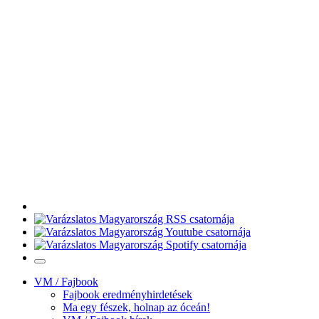
VM / Fajbook
Fajbook eredményhirdetések
Ma egy fészek, holnap az óceán!