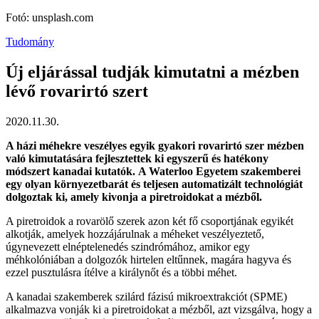
Fotó: unsplash.com
Tudomány
Új eljárással tudják kimutatni a mézben
lévő rovarirtó szert
2020.11.30.
A házi méhekre veszélyes egyik gyakori rovarirtó szer mézben
való kimutatására fejlesztettek ki egyszerű és hatékony
módszert kanadai kutatók. A Waterloo Egyetem szakemberei
egy olyan környezetbarát és teljesen automatizált technológiát
dolgoztak ki, amely kivonja a piretroidokat a mézből.
A piretroidok a rovarölő szerek azon két fő csoportjának egyikét
alkotják, amelyek hozzájárulnak a méheket veszélyeztető,
úgynevezett elnéptelenedés szindrómához, amikor egy
méhkolóniában a dolgozók hirtelen eltűnnek, magára hagyva és
ezzel pusztulásra ítélve a királynőt és a többi méhet.
A kanadai szakemberek szilárd fázisú mikroextrakciót (SPME)
alkalmazva vonják ki a piretroidokat a mézből, azt vizsgálva, hogy a