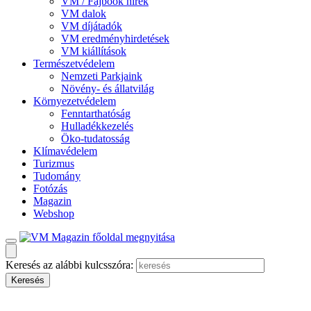
VM / Fajbook hírek
VM dalok
VM díjátadók
VM eredményhirdetések
VM kiállítások
Természetvédelem
Nemzeti Parkjaink
Növény- és állatvilág
Környezetvédelem
Fenntarthatóság
Hulladékkezelés
Öko-tudatosság
Klímavédelem
Turizmus
Tudomány
Fotózás
Magazin
Webshop
Keresés az alábbi kulcsszóra: