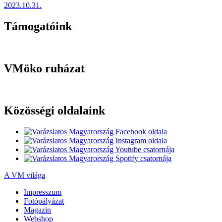
2023.10.31.
Támogatóink
VMöko ruházat
Közösségi oldalaink
A VM világa
Impresszum
Fotópályázat
Magazin
Webshop