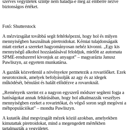
szerves vegyületek szintje nem haladja-e meg az emberre nézve
biztonságos értéket.
Fotó: Shutterstock
A mézvizsgálat továbbá segít feltérképezni, hogy hol és milyen
mennyiségben használnak piretroidokat. Kémiai tulajdonságaik
miatt ezeket a szereket hagyományosan nehéz kivonni. „Egy kis
mennyiségű alkohol hozzáadásával feloldjuk, mielőtt az automata
SPME-rendszerrel kivonjuk az anyagot” – magyarázta Janusz
Pawliszyn, az egyetem munkatársa.
A gazdák közvetlenül a növényekre permetezik a rovarölőket. Ezek
neurotoxinok, amelyek befolyásolják az agy és az idegek
működését, bénulást és halált előidézve a rovaroknál.
„Reményeik szerint ez a nagyon egyszerű módszer segíteni fogja a
hatóságokat annak feltárásában, hogy hol alkalmazzák veszélyes
mennyiségben ezeket a rovarirtókat, és végső soron segít megóvni a
méhpopulációkat” – mondta Pawliszyn.
A kutatók által megvizsgált mézek közül azokban, amelyekben
kimutattak piretroidokat, mind a megengedett mértékben
tartalmazták a vegyületet.