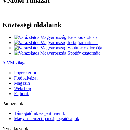
VMöko ruházat
Közösségi oldalaink
A VM világa
Impresszum
Fotópályázat
Magazin
Webshop
Fajbook
Partnereink
Támogatóink és partnereink
Magyar nemzetipark-igazgatóságok
Nyilatkozatok