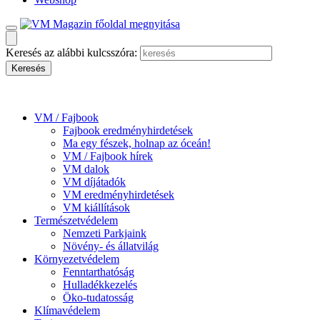
Keresés az alábbi kulcsszóra:
VM / Fajbook
Fajbook eredményhirdetések
Ma egy fészek, holnap az óceán!
VM / Fajbook hírek
VM dalok
VM díjátadók
VM eredményhirdetések
VM kiállítások
Természetvédelem
Nemzeti Parkjaink
Növény- és állatvilág
Környezetvédelem
Fenntarthatóság
Hulladékkezelés
Öko-tudatosság
Klímavédelem