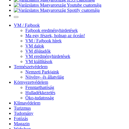
VM / Fajbook
Fajbook eredményhirdetések
Ma egy fészek, holnap az óceán!
VM / Fajbook hírek
VM dalok
VM díjátadók
VM eredményhirdetések
VM kiállítások
Természetvédelem
Nemzeti Parkjaink
Növény- és állatvilág
Környezetvédelem
Fenntarthatóság
Hulladékkezelés
Öko-tudatosság
Klímavédelem
Turizmus
Tudomány
Fotózás
Magazin
Webshop