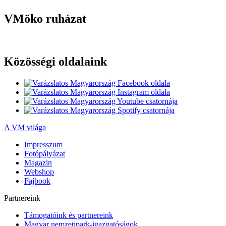
VMöko ruházat
Közösségi oldalaink
A VM világa
Impresszum
Fotópályázat
Magazin
Webshop
Fajbook
Partnereink
Támogatóink és partnereink
Magyar nemzetipark-igazgatóságok