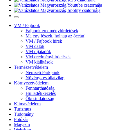
VM / Fajbook
Fajbook eredményhirdetések
Ma egy fészek, holnap az óceán!
VM / Fajbook hírek
VM dalok
VM díjátadók
VM eredményhirdetések
VM kiállítások
Természetvédelem
Nemzeti Parkjaink
Növény- és állatvilág
Környezetvédelem
Fenntarthatóság
Hulladékkezelés
Öko-tudatosság
Klímavédelem
Turizmus
Tudomány
Fotózás
Magazin
Webshop