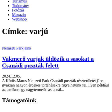
Turizmus
Tudomány
Fotózás
Magazin
Webshop
Címke: varjú
Nemzeti Parkjaink
Vakmerő varjak üldözik a sasokat a
Csanádi puszták felett
2024.12.05.
A Körös-Maros Nemzeti Park Csanádi puszták részterületét járva
gyakran nagyon érdekes történésekre figyelhetünk fel. Ilyen például
az, amikor egy nagytermetű sast a nál...
Támogatóink