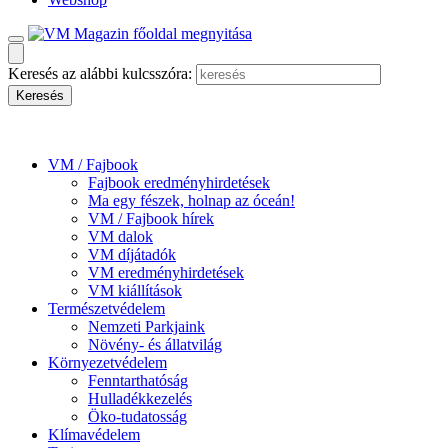
Keresés az alábbi kulcsszóra:
VM / Fajbook
Fajbook eredményhirdetések
Ma egy fészek, holnap az óceán!
VM / Fajbook hírek
VM dalok
VM díjátadók
VM eredményhirdetések
VM kiállítások
Természetvédelem
Nemzeti Parkjaink
Növény- és állatvilág
Környezetvédelem
Fenntarthatóság
Hulladékkezelés
Öko-tudatosság
Klímavédelem