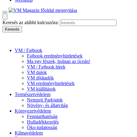
Keresés az alábbi kulcsszóra:
VM / Fajbook
Fajbook eredményhirdetések
Ma egy fészek, holnap az óceán!
VM / Fajbook hírek
VM dalok
VM díjátadók
VM eredményhirdetések
VM kiállítások
Természetvédelem
Nemzeti Parkjaink
Növény- és állatvilág
Környezetvédelem
Fenntarthatóság
Hulladékkezelés
Öko-tudatosság
Klímavédelem