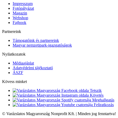
Impresszum
Fotópályázat
Magazin
Webshop
Fajbook
Partnereink
Támogatóink és partnereink
Magyar nemzetipark-igazgatóságok
Nyilatkozatok
Médiaajánlat
Adatvédelmi tájékoztató
ÁSZF
Kövess minket
Tetszik
Követés
Meghallgatás
Feliratkozás
© Varázslatos Magyarország Nonprofit Kft. | Minden jog fenntartva!