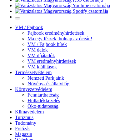
VM / Fajbook
Fajbook eredményhirdetések
Ma egy fészek, holnap az óceán!
VM / Fajbook hírek
VM dalok
VM díjátadók
VM eredményhirdetések
VM kiállítások
Természetvédelem
Nemzeti Parkjaink
Növény- és állatvilág
Környezetvédelem
Fenntarthatóság
Hulladékkezelés
Öko-tudatosság
Klímavédelem
Turizmus
Tudomány
Fotózás
Magazin
Webshop