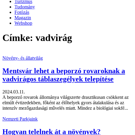
Turizmus
Tudomány
Fotózás
Magazin
Webshop
Címke: vadvirág
Növény- és állatvilág
Mentsvár lehet a beporzó rovaroknak a
vadvirágos táblaszegélyek telepítése
2024.03.11.
A beporzó rovarok állománya világszerte drasztikusan csökkent az
elmúlt évtizedekben, főként az élőhelyek gyors átalakulása és az
intenzív mezőgazdasági művelés miatt. Mindez a biológiai sokfé...
Nemzeti Parkjaink
Hogyan telelnek át a növények?