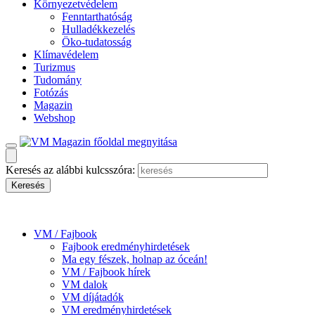
Környezetvédelem
Fenntarthatóság
Hulladékkezelés
Öko-tudatosság
Klímavédelem
Turizmus
Tudomány
Fotózás
Magazin
Webshop
Keresés az alábbi kulcsszóra:
VM / Fajbook
Fajbook eredményhirdetések
Ma egy fészek, holnap az óceán!
VM / Fajbook hírek
VM dalok
VM díjátadók
VM eredményhirdetések