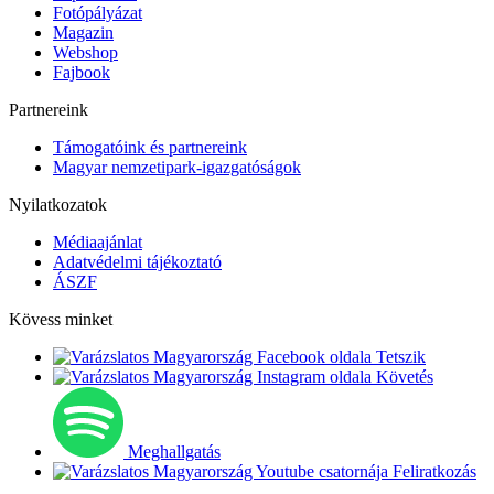
Fotópályázat
Magazin
Webshop
Fajbook
Partnereink
Támogatóink és partnereink
Magyar nemzetipark-igazgatóságok
Nyilatkozatok
Médiaajánlat
Adatvédelmi tájékoztató
ÁSZF
Kövess minket
Tetszik
Követés
Meghallgatás
Feliratkozás