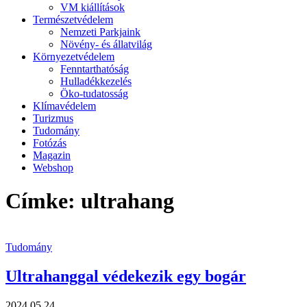
VM kiállítások
Természetvédelem
Nemzeti Parkjaink
Növény- és állatvilág
Környezetvédelem
Fenntarthatóság
Hulladékkezelés
Öko-tudatosság
Klímavédelem
Turizmus
Tudomány
Fotózás
Magazin
Webshop
Címke: ultrahang
Tudomány
Ultrahanggal védekezik egy bogár
2024.05.24.