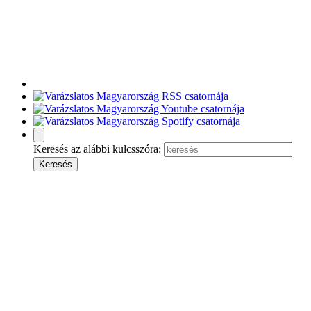
Keresés az alábbi kulcsszóra: