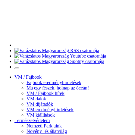
VM / Fajbook
Fajbook eredményhirdetések
Ma egy fészek, holnap az óceán!
VM / Fajbook hírek
VM dalok
VM díjátadók
VM eredményhirdetések
VM kiállítások
Természetvédelem
Nemzeti Parkjaink
Növény- és állatvilág