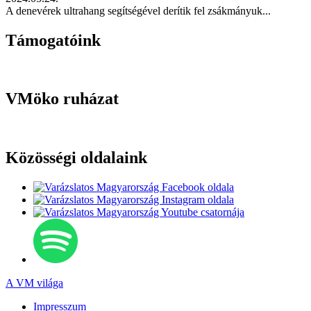
A denevérek ultrahang segítségével derítik fel zsákmányuk...
Támogatóink
VMöko ruházat
Közösségi oldalaink
A VM világa
Impresszum