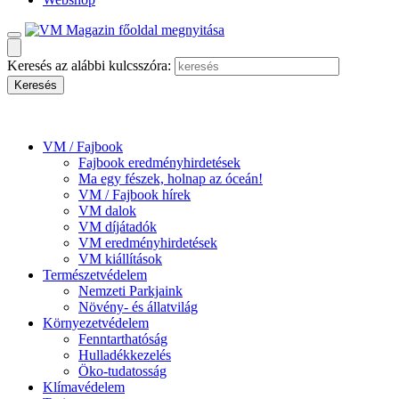
Keresés az alábbi kulcsszóra:
VM / Fajbook
Fajbook eredményhirdetések
Ma egy fészek, holnap az óceán!
VM / Fajbook hírek
VM dalok
VM díjátadók
VM eredményhirdetések
VM kiállítások
Természetvédelem
Nemzeti Parkjaink
Növény- és állatvilág
Környezetvédelem
Fenntarthatóság
Hulladékkezelés
Öko-tudatosság
Klímavédelem