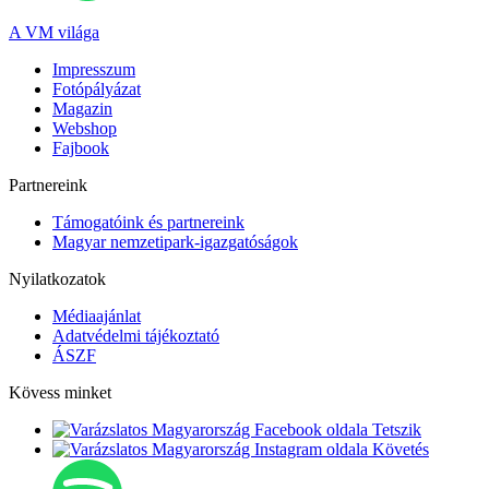
A VM világa
Impresszum
Fotópályázat
Magazin
Webshop
Fajbook
Partnereink
Támogatóink és partnereink
Magyar nemzetipark-igazgatóságok
Nyilatkozatok
Médiaajánlat
Adatvédelmi tájékoztató
ÁSZF
Kövess minket
Tetszik
Követés