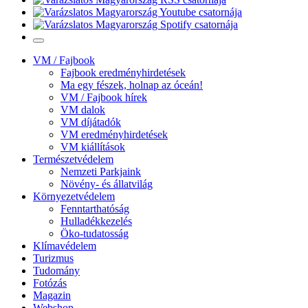
VM / Fajbook
Fajbook eredményhirdetések
Ma egy fészek, holnap az óceán!
VM / Fajbook hírek
VM dalok
VM díjátadók
VM eredményhirdetések
VM kiállítások
Természetvédelem
Nemzeti Parkjaink
Növény- és állatvilág
Környezetvédelem
Fenntarthatóság
Hulladékkezelés
Öko-tudatosság
Klímavédelem
Turizmus
Tudomány
Fotózás
Magazin
Webshop