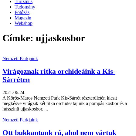
Turizmus
Tudomány
Fotózás
Magazin
Webshop
Címke: ujjaskosbor
Nemzeti Parkjaink
Virágoznak ritka orchideáink a Kis-
Sárréten
2021.06.24.
A Körös-Maros Nemzeti Park Kis-Sárrét részterületén kicsit
megkésve virágzik két ritka orchideafajunk a pompás kosbor és a
hússzínű ujjaskosbor. ...
Nemzeti Parkjaink
Ott bukkantunk rá, ahol nem vártuk