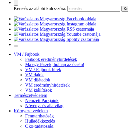
Keresés az alábbi kulcsszóra:
VM / Fajbook
Fajbook eredményhirdetések
Ma egy fészek, holnap az óceán!
VM / Fajbook hírek
VM dalok
VM díjátadók
VM eredményhirdetések
VM kiállítások
Természetvédelem
Nemzeti Parkjaink
Növény- és állatvilág
Környezetvédelem
Fenntarthatóság
Hulladékkezelés
Öko-tudatosság