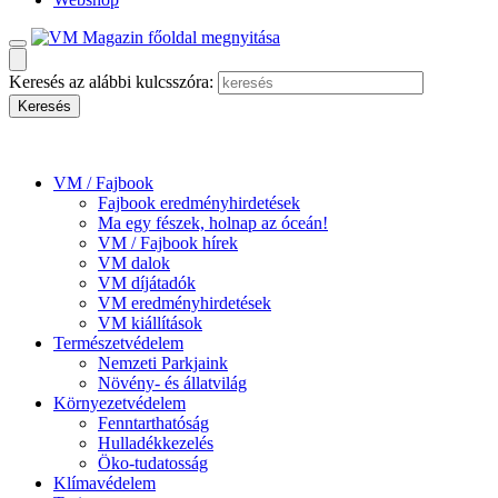
Keresés az alábbi kulcsszóra:
VM / Fajbook
Fajbook eredményhirdetések
Ma egy fészek, holnap az óceán!
VM / Fajbook hírek
VM dalok
VM díjátadók
VM eredményhirdetések
VM kiállítások
Természetvédelem
Nemzeti Parkjaink
Növény- és állatvilág
Környezetvédelem
Fenntarthatóság
Hulladékkezelés
Öko-tudatosság
Klímavédelem