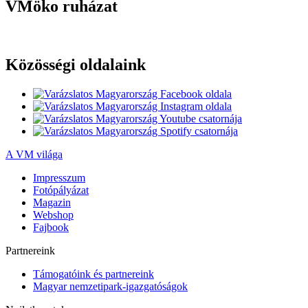
VMöko ruházat
Közösségi oldalaink
A VM világa
Impresszum
Fotópályázat
Magazin
Webshop
Fajbook
Partnereink
Támogatóink és partnereink
Magyar nemzetipark-igazgatóságok