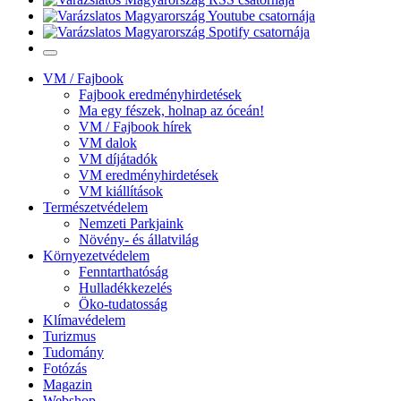
VM / Fajbook
Fajbook eredményhirdetések
Ma egy fészek, holnap az óceán!
VM / Fajbook hírek
VM dalok
VM díjátadók
VM eredményhirdetések
VM kiállítások
Természetvédelem
Nemzeti Parkjaink
Növény- és állatvilág
Környezetvédelem
Fenntarthatóság
Hulladékkezelés
Öko-tudatosság
Klímavédelem
Turizmus
Tudomány
Fotózás
Magazin
Webshop