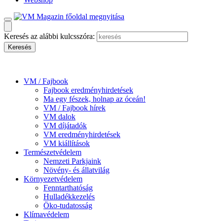
Keresés az alábbi kulcsszóra:
VM / Fajbook
Fajbook eredményhirdetések
Ma egy fészek, holnap az óceán!
VM / Fajbook hírek
VM dalok
VM díjátadók
VM eredményhirdetések
VM kiállítások
Természetvédelem
Nemzeti Parkjaink
Növény- és állatvilág
Környezetvédelem
Fenntarthatóság
Hulladékkezelés
Öko-tudatosság
Klímavédelem