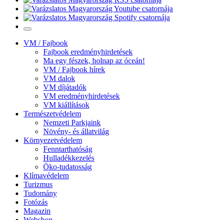
VM / Fajbook
Fajbook eredményhirdetések
Ma egy fészek, holnap az óceán!
VM / Fajbook hírek
VM dalok
VM díjátadók
VM eredményhirdetések
VM kiállítások
Természetvédelem
Nemzeti Parkjaink
Növény- és állatvilág
Környezetvédelem
Fenntarthatóság
Hulladékkezelés
Öko-tudatosság
Klímavédelem
Turizmus
Tudomány
Fotózás
Magazin
Webshop