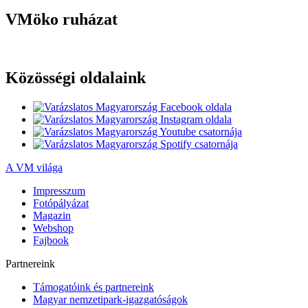
VMöko ruházat
Közösségi oldalaink
A VM világa
Impresszum
Fotópályázat
Magazin
Webshop
Fajbook
Partnereink
Támogatóink és partnereink
Magyar nemzetipark-igazgatóságok