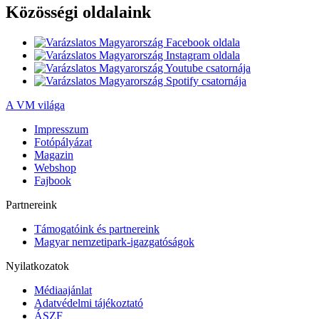
Közösségi oldalaink
A VM világa
Impresszum
Fotópályázat
Magazin
Webshop
Fajbook
Partnereink
Támogatóink és partnereink
Magyar nemzetipark-igazgatóságok
Nyilatkozatok
Médiaajánlat
Adatvédelmi tájékoztató
ÁSZF