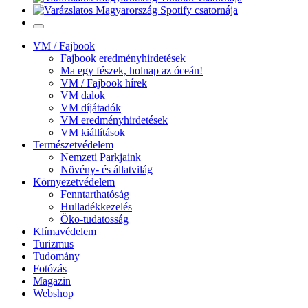
VM / Fajbook
Fajbook eredményhirdetések
Ma egy fészek, holnap az óceán!
VM / Fajbook hírek
VM dalok
VM díjátadók
VM eredményhirdetések
VM kiállítások
Természetvédelem
Nemzeti Parkjaink
Növény- és állatvilág
Környezetvédelem
Fenntarthatóság
Hulladékkezelés
Öko-tudatosság
Klímavédelem
Turizmus
Tudomány
Fotózás
Magazin
Webshop