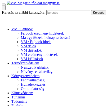
Keresés az alábbi kulcsszóra:
VM / Fajbook
Fajbook eredményhirdetések
Ma egy fészek, holnap az óceán!
VM / Fajbook hírek
VM dalok
VM díjátadók
VM eredményhirdetések
VM kiállítások
Természetvédelem
Nemzeti Parkjaink
Növény- és állatvilág
Környezetvédelem
Fenntarthatóság
Hulladékkezelés
Öko-tudatosság
Klímavédelem
Turizmus
Tudomány
Fotózás