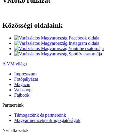
VMöko ruházat
Közösségi oldalaink
A VM világa
Impresszum
Fotópályázat
Magazin
Webshop
Fajbook
Partnereink
Támogatóink és partnereink
Magyar nemzetipark-igazgatóságok
Nyilatkozatok