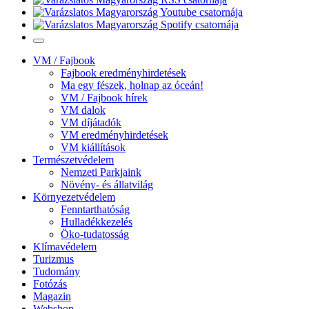
VM / Fajbook
Fajbook eredményhirdetések
Ma egy fészek, holnap az óceán!
VM / Fajbook hírek
VM dalok
VM díjátadók
VM eredményhirdetések
VM kiállítások
Természetvédelem
Nemzeti Parkjaink
Növény- és állatvilág
Környezetvédelem
Fenntarthatóság
Hulladékkezelés
Öko-tudatosság
Klímavédelem
Turizmus
Tudomány
Fotózás
Magazin
Webshop