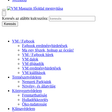
Keresés az alábbi kulcsszóra:
VM / Fajbook
Fajbook eredményhirdetések
Ma egy fészek, holnap az óceán!
VM / Fajbook hírek
VM dalok
VM díjátadók
VM eredményhirdetések
VM kiállítások
Természetvédelem
Nemzeti Parkjaink
Növény- és állatvilág
Környezetvédelem
Fenntarthatóság
Hulladékkezelés
Öko-tudatosság
Klímavédelem