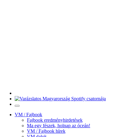
VM / Fajbook
Fajbook eredményhirdetések
Ma egy fészek, holnap az óceán!
VM / Fajbook hírek
VM dalok