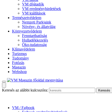
VM díjátadók
VM eredményhirdetések
VM kiállítások
Természetvédelem
Nemzeti Parkjaink
Növény- és állatvilág
Környezetvédelem
Fenntarthatóság
Hulladékkezelés
Öko-tudatosság
Klímavédelem
Turizmus
Tudomány
Fotózás
Magazin
Webshop
Keresés az alábbi kulcsszóra:
VM / Fajbook