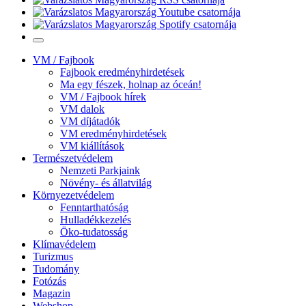
VM / Fajbook
Fajbook eredményhirdetések
Ma egy fészek, holnap az óceán!
VM / Fajbook hírek
VM dalok
VM díjátadók
VM eredményhirdetések
VM kiállítások
Természetvédelem
Nemzeti Parkjaink
Növény- és állatvilág
Környezetvédelem
Fenntarthatóság
Hulladékkezelés
Öko-tudatosság
Klímavédelem
Turizmus
Tudomány
Fotózás
Magazin
Webshop