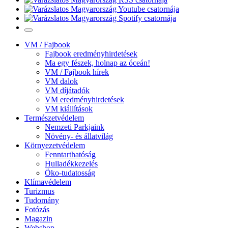
VM / Fajbook
Fajbook eredményhirdetések
Ma egy fészek, holnap az óceán!
VM / Fajbook hírek
VM dalok
VM díjátadók
VM eredményhirdetések
VM kiállítások
Természetvédelem
Nemzeti Parkjaink
Növény- és állatvilág
Környezetvédelem
Fenntarthatóság
Hulladékkezelés
Öko-tudatosság
Klímavédelem
Turizmus
Tudomány
Fotózás
Magazin
Webshop