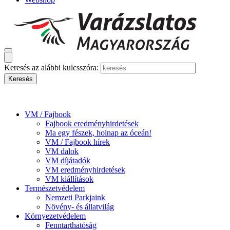
Keresés az alábbi kulcsszóra:
VM / Fajbook
Fajbook eredményhirdetések
Ma egy fészek, holnap az óceán!
VM / Fajbook hírek
VM dalok
VM díjátadók
VM eredményhirdetések
VM kiállítások
Természetvédelem
Nemzeti Parkjaink
Növény- és állatvilág
Környezetvédelem
Fenntarthatóság