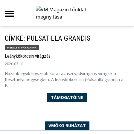
CÍMKE: PULSATILLA GRANDIS
NEMZETI PARKJAINK
Leánykökörcsin virágzás
2020.03.10.
Hazánk egyik legszebb kora tavaszi vadvirága is virágzik a
Keszthelyi-hegységben. A leánykökörcsin (Pulsatilla grandis) a
B...
TÁMOGATÓINK
VMÖKO RUHÁZAT