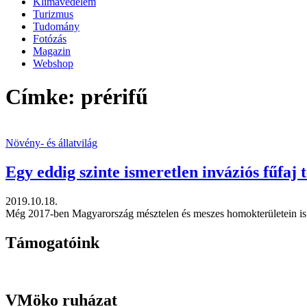
Klímavédelem
Turizmus
Tudomány
Fotózás
Magazin
Webshop
Címke: prérifű
Növény- és állatvilág
Egy eddig szinte ismeretlen inváziós fűfa
2019.10.18.
Még 2017-ben Magyarország mésztelen és meszes homokterületein is k
Támogatóink
VMöko ruházat