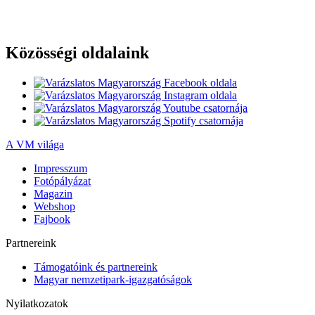
Közösségi oldalaink
A VM világa
Impresszum
Fotópályázat
Magazin
Webshop
Fajbook
Partnereink
Támogatóink és partnereink
Magyar nemzetipark-igazgatóságok
Nyilatkozatok