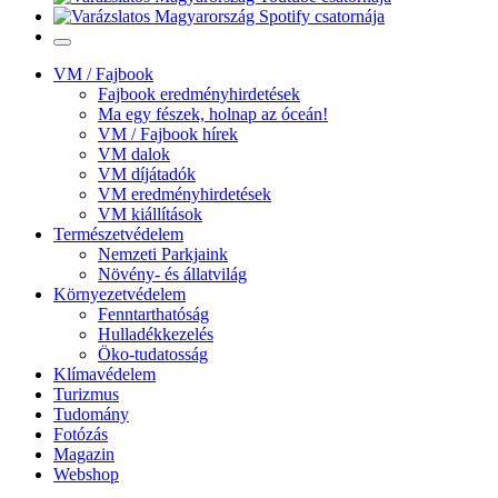
VM / Fajbook
Fajbook eredményhirdetések
Ma egy fészek, holnap az óceán!
VM / Fajbook hírek
VM dalok
VM díjátadók
VM eredményhirdetések
VM kiállítások
Természetvédelem
Nemzeti Parkjaink
Növény- és állatvilág
Környezetvédelem
Fenntarthatóság
Hulladékkezelés
Öko-tudatosság
Klímavédelem
Turizmus
Tudomány
Fotózás
Magazin
Webshop