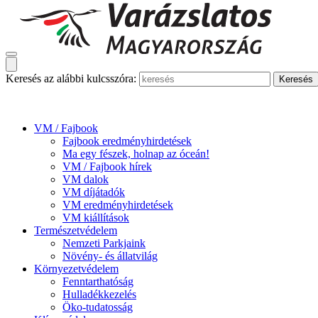
Keresés az alábbi kulcsszóra:
VM / Fajbook
Fajbook eredményhirdetések
Ma egy fészek, holnap az óceán!
VM / Fajbook hírek
VM dalok
VM díjátadók
VM eredményhirdetések
VM kiállítások
Természetvédelem
Nemzeti Parkjaink
Növény- és állatvilág
Környezetvédelem
Fenntarthatóság
Hulladékkezelés
Öko-tudatosság