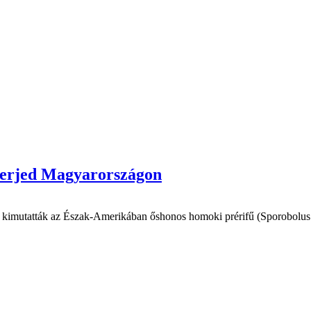
j terjed Magyarországon
imutatták az Észak-Amerikában őshonos homoki prérifű (Sporobolus cry