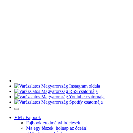
VM / Fajbook
Fajbook eredményhirdetések
Ma egy fészek, holnap az óceán!