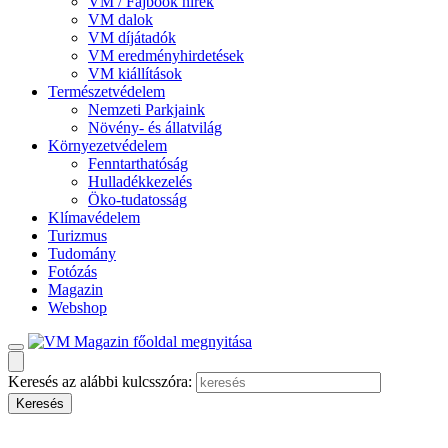
VM / Fajbook hírek
VM dalok
VM díjátadók
VM eredményhirdetések
VM kiállítások
Természetvédelem
Nemzeti Parkjaink
Növény- és állatvilág
Környezetvédelem
Fenntarthatóság
Hulladékkezelés
Öko-tudatosság
Klímavédelem
Turizmus
Tudomány
Fotózás
Magazin
Webshop
Keresés az alábbi kulcsszóra: