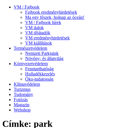
VM / Fajbook
Fajbook eredményhirdetések
Ma egy fészek, holnap az óceán!
VM / Fajbook hírek
VM dalok
VM díjátadók
VM eredményhirdetések
VM kiállítások
Természetvédelem
Nemzeti Parkjaink
Növény- és állatvilág
Környezetvédelem
Fenntarthatóság
Hulladékkezelés
Öko-tudatosság
Klímavédelem
Turizmus
Tudomány
Fotózás
Magazin
Webshop
Címke: park