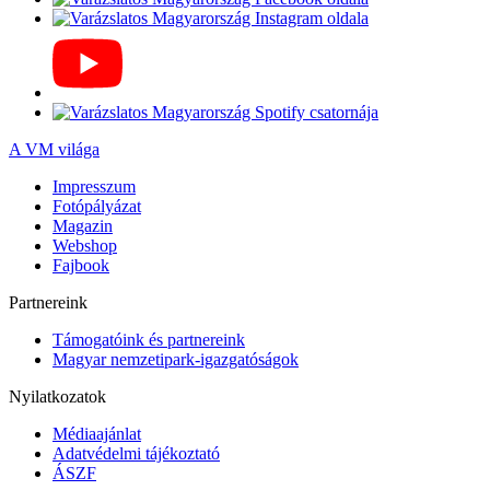
A VM világa
Impresszum
Fotópályázat
Magazin
Webshop
Fajbook
Partnereink
Támogatóink és partnereink
Magyar nemzetipark-igazgatóságok
Nyilatkozatok
Médiaajánlat
Adatvédelmi tájékoztató
ÁSZF