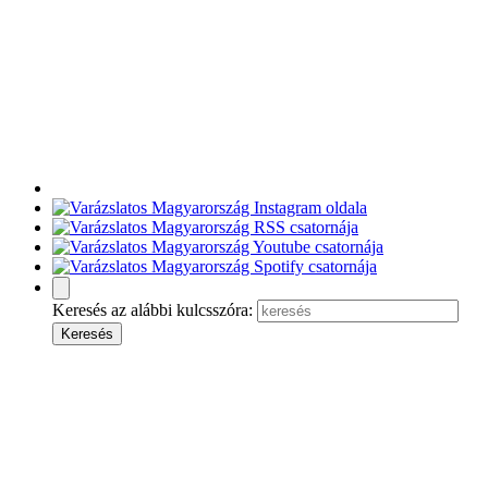
Keresés az alábbi kulcsszóra: