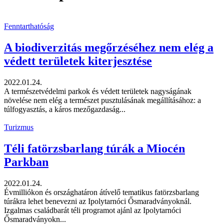
Fenntarthatóság
A biodiverzitás megőrzéséhez nem elég a
védett területek kiterjesztése
2022.01.24.
A természetvédelmi parkok és védett területek nagyságának
növelése nem elég a természet pusztulásának megállításához: a
túlfogyasztás, a káros mezőgazdaság...
Turizmus
Téli fatörzsbarlang túrák a Miocén
Parkban
2022.01.24.
Évmilliókon és országhatáron átívelő tematikus fatörzsbarlang
túrákra lehet benevezni az Ipolytarnóci Ősmaradványoknál.
Izgalmas családbarát téli programot ajánl az Ipolytarnóci
Ősmaradványokn...