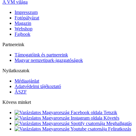
A VM világa
Impresszum
Fotópályázat
Magazin
Webshop
Fajbook
Partnereink
Támogatóink és partnereink
Magyar nemzetipark-igazgatóságok
Nyilatkozatok
Médiaajánlat
Adatvédelmi tájékoztató
ÁSZF
Kövess minket
Tetszik
Követés
Meghallgatás
Feliratkozás