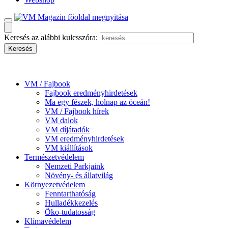
Keresés az alábbi kulcsszóra:
VM / Fajbook
Fajbook eredményhirdetések
Ma egy fészek, holnap az óceán!
VM / Fajbook hírek
VM dalok
VM díjátadók
VM eredményhirdetések
VM kiállítások
Természetvédelem
Nemzeti Parkjaink
Növény- és állatvilág
Környezetvédelem
Fenntarthatóság
Hulladékkezelés
Öko-tudatosság
Klímavédelem