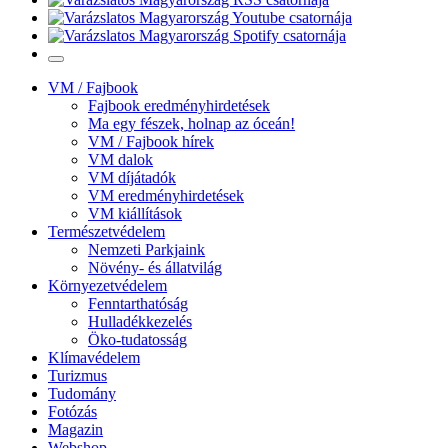
VM / Fajbook
Fajbook eredményhirdetések
Ma egy fészek, holnap az óceán!
VM / Fajbook hírek
VM dalok
VM díjátadók
VM eredményhirdetések
VM kiállítások
Természetvédelem
Nemzeti Parkjaink
Növény- és állatvilág
Környezetvédelem
Fenntarthatóság
Hulladékkezelés
Öko-tudatosság
Klímavédelem
Turizmus
Tudomány
Fotózás
Magazin
Webshop