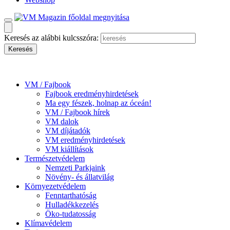
Keresés az alábbi kulcsszóra:
VM / Fajbook
Fajbook eredményhirdetések
Ma egy fészek, holnap az óceán!
VM / Fajbook hírek
VM dalok
VM díjátadók
VM eredményhirdetések
VM kiállítások
Természetvédelem
Nemzeti Parkjaink
Növény- és állatvilág
Környezetvédelem
Fenntarthatóság
Hulladékkezelés
Öko-tudatosság
Klímavédelem