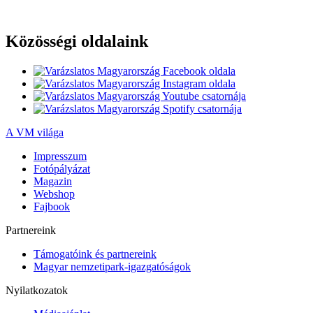
Közösségi oldalaink
A VM világa
Impresszum
Fotópályázat
Magazin
Webshop
Fajbook
Partnereink
Támogatóink és partnereink
Magyar nemzetipark-igazgatóságok
Nyilatkozatok