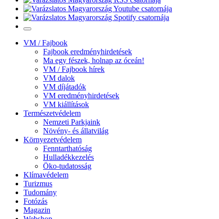
VM / Fajbook
Fajbook eredményhirdetések
Ma egy fészek, holnap az óceán!
VM / Fajbook hírek
VM dalok
VM díjátadók
VM eredményhirdetések
VM kiállítások
Természetvédelem
Nemzeti Parkjaink
Növény- és állatvilág
Környezetvédelem
Fenntarthatóság
Hulladékkezelés
Öko-tudatosság
Klímavédelem
Turizmus
Tudomány
Fotózás
Magazin
Webshop