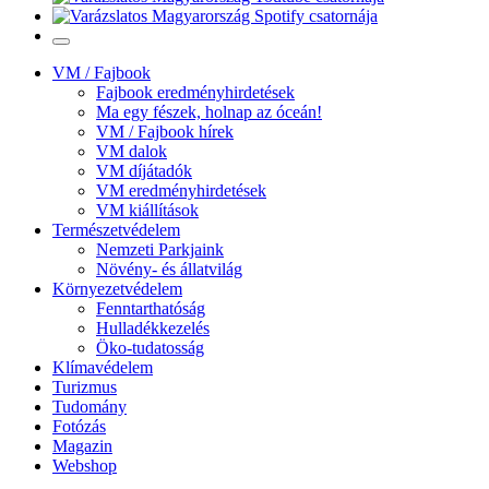
VM / Fajbook
Fajbook eredményhirdetések
Ma egy fészek, holnap az óceán!
VM / Fajbook hírek
VM dalok
VM díjátadók
VM eredményhirdetések
VM kiállítások
Természetvédelem
Nemzeti Parkjaink
Növény- és állatvilág
Környezetvédelem
Fenntarthatóság
Hulladékkezelés
Öko-tudatosság
Klímavédelem
Turizmus
Tudomány
Fotózás
Magazin
Webshop