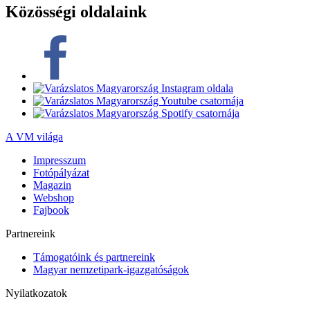
Közösségi oldalaink
A VM világa
Impresszum
Fotópályázat
Magazin
Webshop
Fajbook
Partnereink
Támogatóink és partnereink
Magyar nemzetipark-igazgatóságok
Nyilatkozatok