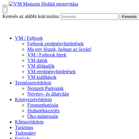
Keresés az alábbi kulcsszóra:
VM / Fajbook
Fajbook eredményhirdetések
Ma egy fészek, holnap az óceán!
VM / Fajbook hírek
VM dalok
VM díjátadók
VM eredményhirdetések
VM kiállítások
Természetvédelem
Nemzeti Parkjaink
Növény- és állatvilág
Környezetvédelem
Fenntarthatóság
Hulladékkezelés
Öko-tudatosság
Klímavédelem
Turizmus
Tudomány
Fotózás