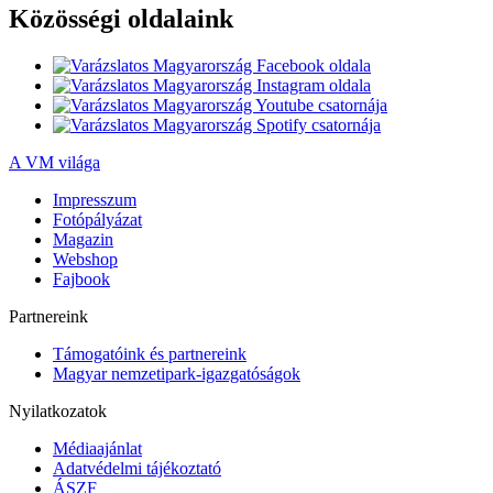
Közösségi oldalaink
A VM világa
Impresszum
Fotópályázat
Magazin
Webshop
Fajbook
Partnereink
Támogatóink és partnereink
Magyar nemzetipark-igazgatóságok
Nyilatkozatok
Médiaajánlat
Adatvédelmi tájékoztató
ÁSZF