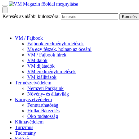
Keresés az alábbi kulcsszóra:
VM / Fajbook
Fajbook eredményhirdetések
Ma egy fészek, holnap az óceán!
VM / Fajbook hírek
VM dalok
VM díjátadók
VM eredményhirdetések
VM kiállítások
Természetvédelem
Nemzeti Parkjaink
Növény- és állatvilág
Környezetvédelem
Fenntarthatóság
Hulladékkezelés
Öko-tudatosság
Klímavédelem
Turizmus
Tudomány
Fotózás