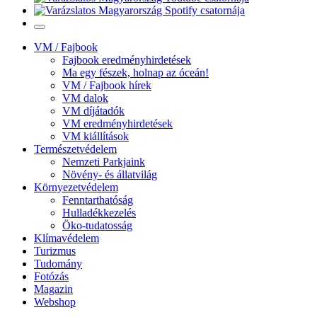
VM / Fajbook
Fajbook eredményhirdetések
Ma egy fészek, holnap az óceán!
VM / Fajbook hírek
VM dalok
VM díjátadók
VM eredményhirdetések
VM kiállítások
Természetvédelem
Nemzeti Parkjaink
Növény- és állatvilág
Környezetvédelem
Fenntarthatóság
Hulladékkezelés
Öko-tudatosság
Klímavédelem
Turizmus
Tudomány
Fotózás
Magazin
Webshop