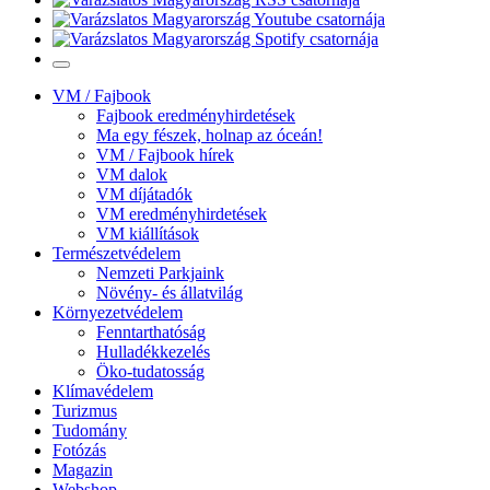
VM / Fajbook
Fajbook eredményhirdetések
Ma egy fészek, holnap az óceán!
VM / Fajbook hírek
VM dalok
VM díjátadók
VM eredményhirdetések
VM kiállítások
Természetvédelem
Nemzeti Parkjaink
Növény- és állatvilág
Környezetvédelem
Fenntarthatóság
Hulladékkezelés
Öko-tudatosság
Klímavédelem
Turizmus
Tudomány
Fotózás
Magazin
Webshop