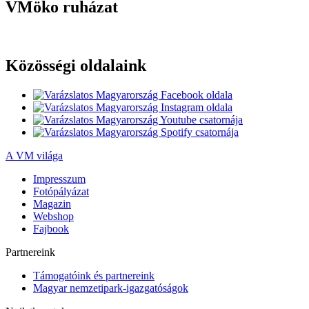
VMöko ruházat
Közösségi oldalaink
A VM világa
Impresszum
Fotópályázat
Magazin
Webshop
Fajbook
Partnereink
Támogatóink és partnereink
Magyar nemzetipark-igazgatóságok