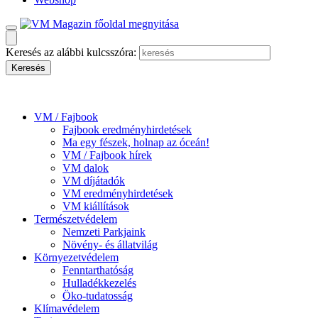
Keresés az alábbi kulcsszóra:
VM / Fajbook
Fajbook eredményhirdetések
Ma egy fészek, holnap az óceán!
VM / Fajbook hírek
VM dalok
VM díjátadók
VM eredményhirdetések
VM kiállítások
Természetvédelem
Nemzeti Parkjaink
Növény- és állatvilág
Környezetvédelem
Fenntarthatóság
Hulladékkezelés
Öko-tudatosság
Klímavédelem