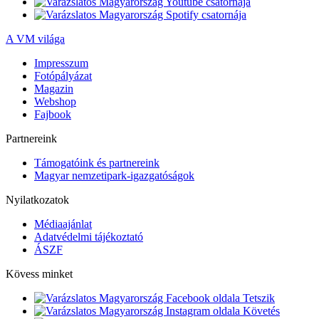
A VM világa
Impresszum
Fotópályázat
Magazin
Webshop
Fajbook
Partnereink
Támogatóink és partnereink
Magyar nemzetipark-igazgatóságok
Nyilatkozatok
Médiaajánlat
Adatvédelmi tájékoztató
ÁSZF
Kövess minket
Tetszik
Követés