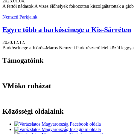
2023.01.04.
A fertői nádasok A vizes élőhelyek fokozottan kiszolgáltatottak a gl
Nemzeti Parkjaink
Egyre több a barkóscinege a Kis-Sárréten
2020.12.12.
Barkóscinege a Körös-Maros Nemzeti Park részterületei közül leggyakr
Támogatóink
VMöko ruházat
Közösségi oldalaink