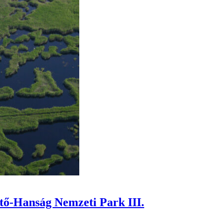
tő-Hanság Nemzeti Park III.