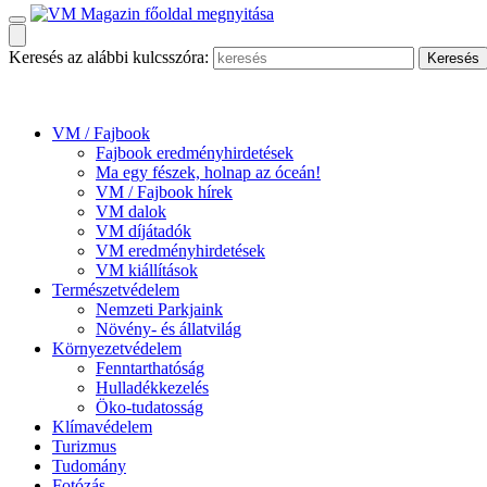
Keresés az alábbi kulcsszóra:
VM / Fajbook
Fajbook eredményhirdetések
Ma egy fészek, holnap az óceán!
VM / Fajbook hírek
VM dalok
VM díjátadók
VM eredményhirdetések
VM kiállítások
Természetvédelem
Nemzeti Parkjaink
Növény- és állatvilág
Környezetvédelem
Fenntarthatóság
Hulladékkezelés
Öko-tudatosság
Klímavédelem
Turizmus
Tudomány
Fotózás