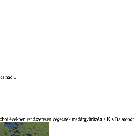
as nád...
óbbi években rendszeresen végeznek madárgyűrűzést a Kis-Balatonon sze