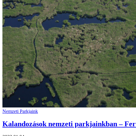
Nemzeti Parkjaink
Kalandozások nemzeti parkjainkban – Fer