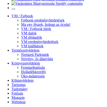
VM / Fajbook
Fajbook eredményhirdetések
Ma egy fészek, holnap az óceán!
VM / Fajbook hírek
VM dalok
VM díjátadók
VM eredményhirdetések
VM kiállítások
Természetvédelem
Nemzeti Parkjaink
Növény- és állatvilág
Környezetvédelem
Fenntarthatóság
Hulladékkezelés
Öko-tudatosság
Klímavédelem
Turizmus
Tudomány
Fotózás
Magazin
Webshop