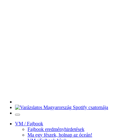
VM / Fajbook
Fajbook eredményhirdetések
Ma egy fészek, holnap az óceán!