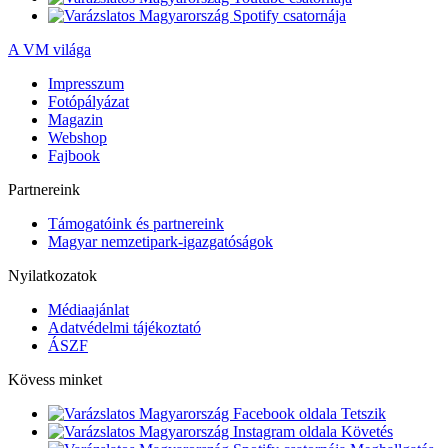
A VM világa
Impresszum
Fotópályázat
Magazin
Webshop
Fajbook
Partnereink
Támogatóink és partnereink
Magyar nemzetipark-igazgatóságok
Nyilatkozatok
Médiaajánlat
Adatvédelmi tájékoztató
ÁSZF
Kövess minket
Tetszik
Követés