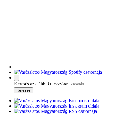
Keresés az alábbi kulcsszóra: