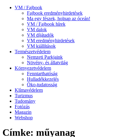
VM / Fajbook
Fajbook eredményhirdetések
Ma egy fészek, holnap az óceán!
VM / Fajbook hírek
VM dalok
VM díjátadók
VM eredményhirdetések
VM kiállítások
Természetvédelem
Nemzeti Parkjaink
Növény- és állatvilág
Környezetvédelem
Fenntarthatóság
Hulladékkezelés
Öko-tudatosság
Klímavédelem
Turizmus
Tudomány
Fotózás
Magazin
Webshop
Címke: műyanag