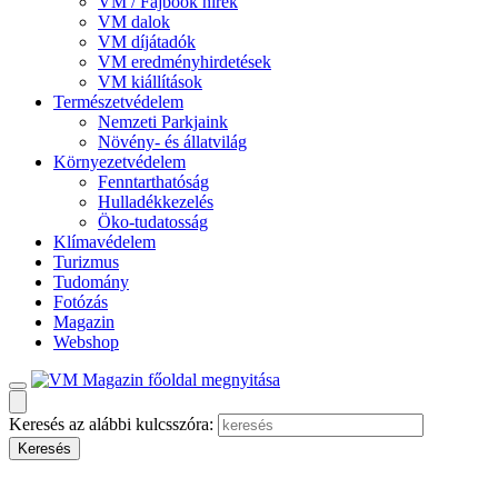
VM / Fajbook hírek
VM dalok
VM díjátadók
VM eredményhirdetések
VM kiállítások
Természetvédelem
Nemzeti Parkjaink
Növény- és állatvilág
Környezetvédelem
Fenntarthatóság
Hulladékkezelés
Öko-tudatosság
Klímavédelem
Turizmus
Tudomány
Fotózás
Magazin
Webshop
Keresés az alábbi kulcsszóra: