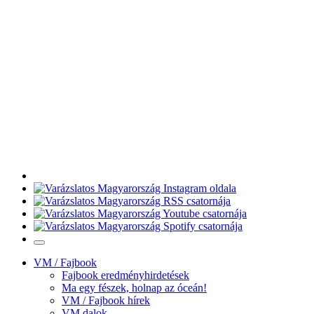
VM / Fajbook
Fajbook eredményhirdetések
Ma egy fészek, holnap az óceán!
VM / Fajbook hírek
VM dalok