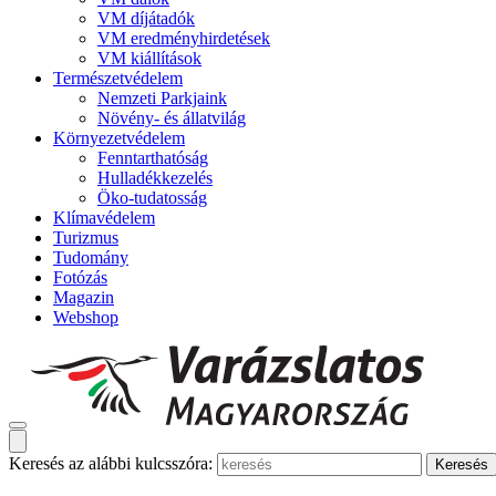
VM díjátadók
VM eredményhirdetések
VM kiállítások
Természetvédelem
Nemzeti Parkjaink
Növény- és állatvilág
Környezetvédelem
Fenntarthatóság
Hulladékkezelés
Öko-tudatosság
Klímavédelem
Turizmus
Tudomány
Fotózás
Magazin
Webshop
Keresés az alábbi kulcsszóra: