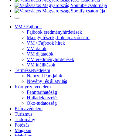
VM / Fajbook
Fajbook eredményhirdetések
Ma egy fészek, holnap az óceán!
VM / Fajbook hírek
VM dalok
VM díjátadók
VM eredményhirdetések
VM kiállítások
Természetvédelem
Nemzeti Parkjaink
Növény- és állatvilág
Környezetvédelem
Fenntarthatóság
Hulladékkezelés
Öko-tudatosság
Klímavédelem
Turizmus
Tudomány
Fotózás
Magazin
Webshop