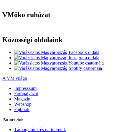
VMöko ruházat
Közösségi oldalaink
A VM világa
Impresszum
Fotópályázat
Magazin
Webshop
Fajbook
Partnereink
Támogatóink és partnereink