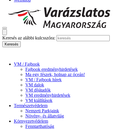
Keresés az alábbi kulcsszóra:
VM / Fajbook
Fajbook eredményhirdetések
Ma egy fészek, holnap az óceán!
VM / Fajbook hírek
VM dalok
VM díjátadók
VM eredményhirdetések
VM kiállítások
Természetvédelem
Nemzeti Parkjaink
Növény- és állatvilág
Környezetvédelem
Fenntarthatóság