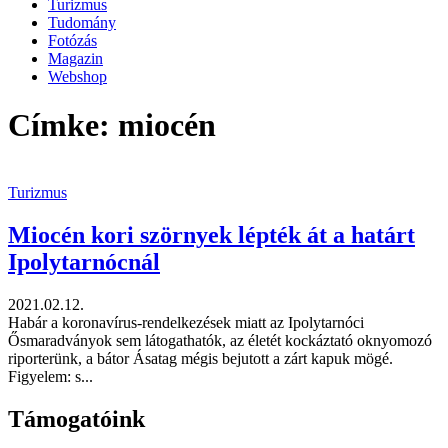
Turizmus
Tudomány
Fotózás
Magazin
Webshop
Címke: miocén
Turizmus
Miocén kori szörnyek lépték át a határt
Ipolytarnócnál
2021.02.12.
Habár a koronavírus-rendelkezések miatt az Ipolytarnóci
Ősmaradványok sem látogathatók, az életét kockáztató oknyomozó
riporterünk, a bátor Ásatag mégis bejutott a zárt kapuk mögé.
Figyelem: s...
Támogatóink