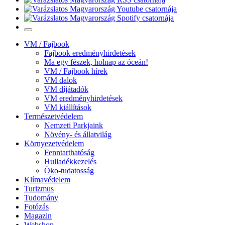
VM / Fajbook
Fajbook eredményhirdetések
Ma egy fészek, holnap az óceán!
VM / Fajbook hírek
VM dalok
VM díjátadók
VM eredményhirdetések
VM kiállítások
Természetvédelem
Nemzeti Parkjaink
Növény- és állatvilág
Környezetvédelem
Fenntarthatóság
Hulladékkezelés
Öko-tudatosság
Klímavédelem
Turizmus
Tudomány
Fotózás
Magazin
Webshop