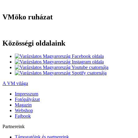
VMöko ruházat
Közösségi oldalaink
A VM világa
Impresszum
Fotópályázat
Magazin
Webshop
Fajbook
Partnereink
Támogatóink és partnereink