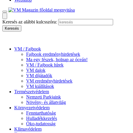
Keresés az alábbi kulcsszóra:
VM / Fajbook
Fajbook eredményhirdetések
Ma egy fészek, holnap az óceán!
VM / Fajbook hírek
VM dalok
VM díjátadók
VM eredményhirdetések
VM kiállítások
Természetvédelem
Nemzeti Parkjaink
Növény- és állatvilág
Környezetvédelem
Fenntarthatóság
Hulladékkezelés
Öko-tudatosság
Klímavédelem