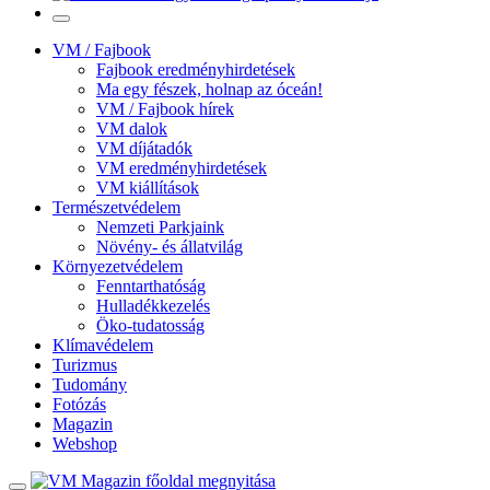
VM / Fajbook
Fajbook eredményhirdetések
Ma egy fészek, holnap az óceán!
VM / Fajbook hírek
VM dalok
VM díjátadók
VM eredményhirdetések
VM kiállítások
Természetvédelem
Nemzeti Parkjaink
Növény- és állatvilág
Környezetvédelem
Fenntarthatóság
Hulladékkezelés
Öko-tudatosság
Klímavédelem
Turizmus
Tudomány
Fotózás
Magazin
Webshop