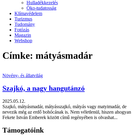
Hulladékkezelés
Öko-tudatosság
Klímavédelem
Turizmus
Tudomány
Fotózás
Magazin
Webshop
Címke: mátyásmadár
Növény- és állatvilág
Szajkó, a nagy hangutánzó
2025.05.12.
Szajkó, mátyásmadár, mátyásszajkó, mátyás vagy matyimadár, de
nevezik még az erdő bohócának is. Nem véletlenül, hiszen ahogyan
Fekete István Emberek között című regényében is olvashat...
Támogatóink