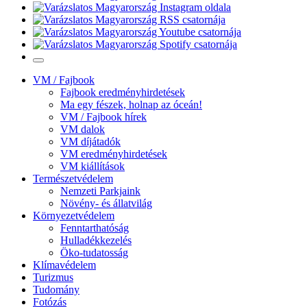
VM / Fajbook
Fajbook eredményhirdetések
Ma egy fészek, holnap az óceán!
VM / Fajbook hírek
VM dalok
VM díjátadók
VM eredményhirdetések
VM kiállítások
Természetvédelem
Nemzeti Parkjaink
Növény- és állatvilág
Környezetvédelem
Fenntarthatóság
Hulladékkezelés
Öko-tudatosság
Klímavédelem
Turizmus
Tudomány
Fotózás