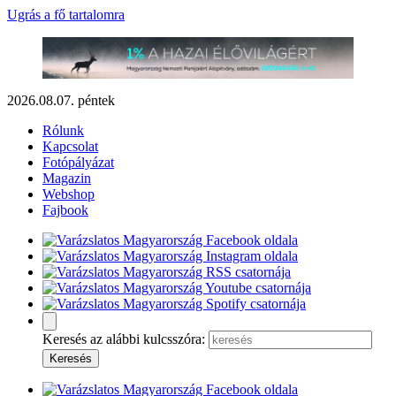
Ugrás a fő tartalomra
2026.08.07. péntek
Rólunk
Kapcsolat
Fotópályázat
Magazin
Webshop
Fajbook
Keresés az alábbi kulcsszóra: