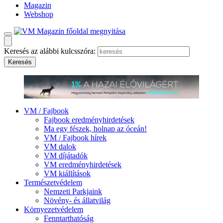
Magazin
Webshop
Keresés az alábbi kulcsszóra:
VM / Fajbook
Fajbook eredményhirdetések
Ma egy fészek, holnap az óceán!
VM / Fajbook hírek
VM dalok
VM díjátadók
VM eredményhirdetések
VM kiállítások
Természetvédelem
Nemzeti Parkjaink
Növény- és állatvilág
Környezetvédelem
Fenntarthatóság