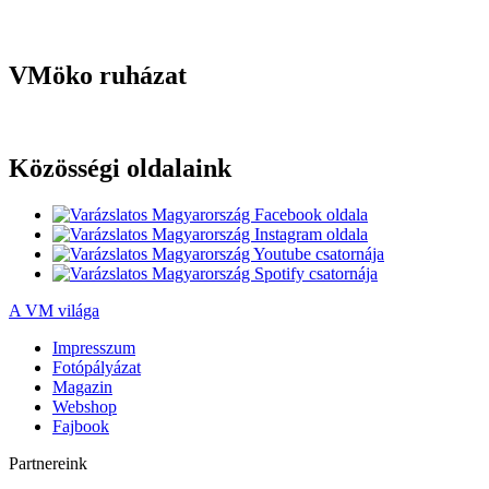
VMöko ruházat
Közösségi oldalaink
A VM világa
Impresszum
Fotópályázat
Magazin
Webshop
Fajbook
Partnereink