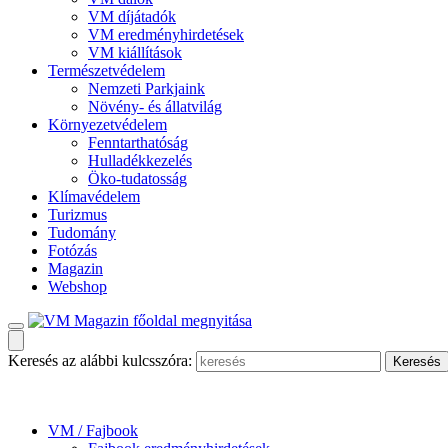
VM díjátadók
VM eredményhirdetések
VM kiállítások
Természetvédelem
Nemzeti Parkjaink
Növény- és állatvilág
Környezetvédelem
Fenntarthatóság
Hulladékkezelés
Öko-tudatosság
Klímavédelem
Turizmus
Tudomány
Fotózás
Magazin
Webshop
Keresés az alábbi kulcsszóra:
VM / Fajbook