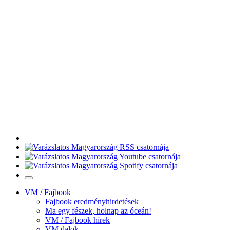
VM / Fajbook
Fajbook eredményhirdetések
Ma egy fészek, holnap az óceán!
VM / Fajbook hírek
VM dalok