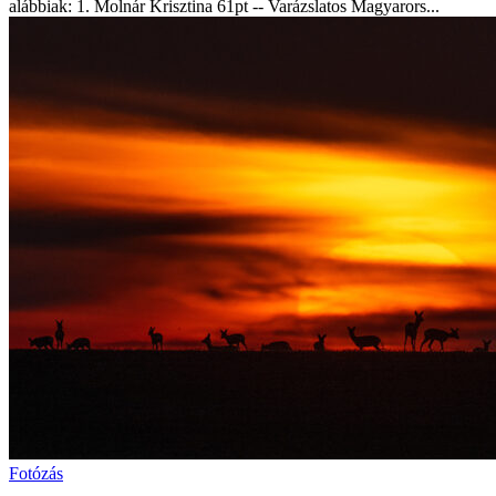
alábbiak: 1. Molnár Krisztina 61pt -- Varázslatos Magyarors...
Fotózás