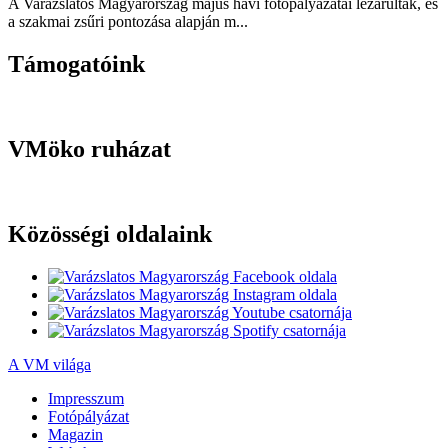
A Varázslatos Magyarország május havi fotópályázatai lezárultak, és
a szakmai zsűri pontozása alapján m...
Támogatóink
VMöko ruházat
Közösségi oldalaink
A VM világa
Impresszum
Fotópályázat
Magazin