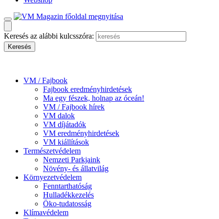
Keresés az alábbi kulcsszóra:
VM / Fajbook
Fajbook eredményhirdetések
Ma egy fészek, holnap az óceán!
VM / Fajbook hírek
VM dalok
VM díjátadók
VM eredményhirdetések
VM kiállítások
Természetvédelem
Nemzeti Parkjaink
Növény- és állatvilág
Környezetvédelem
Fenntarthatóság
Hulladékkezelés
Öko-tudatosság
Klímavédelem