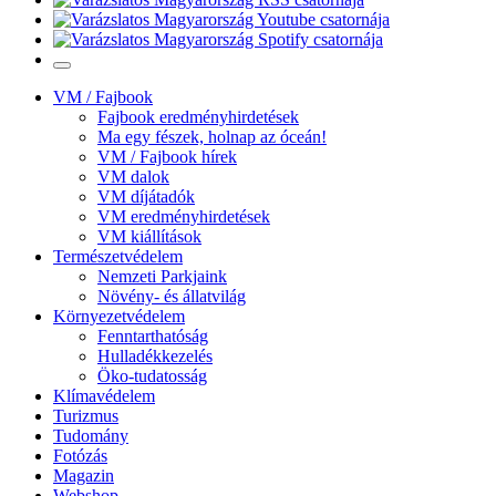
VM / Fajbook
Fajbook eredményhirdetések
Ma egy fészek, holnap az óceán!
VM / Fajbook hírek
VM dalok
VM díjátadók
VM eredményhirdetések
VM kiállítások
Természetvédelem
Nemzeti Parkjaink
Növény- és állatvilág
Környezetvédelem
Fenntarthatóság
Hulladékkezelés
Öko-tudatosság
Klímavédelem
Turizmus
Tudomány
Fotózás
Magazin
Webshop