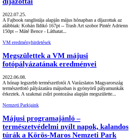
díjazottai
2022.07.25.
A Fajbook ranglistája alapján május hónapban a díjazottak az
alábbiak: Kohán Ildikó 167pt -- Trash Art szobor Pintér Adrienn
150pt -- Máté Bence - Láthatat...
VM eredményhirdetések
Megszülettek a VM májusi
fotópályázatának eredményei
2022.06.08.
A hónap legszebb természetfotói A Varázslatos Magyarország
természetfotó pályázatára májusban is gyönyörű pályamunkák
érkeztek. A szakmai zsűri pontozása alapján megszülette...
Nemzeti Parkjaink
Májusi programajánló –
természetvédelmi nyílt napok, kalandos
túrák a Körös-Maros Nemzeti Park