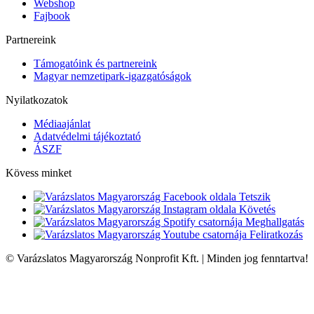
Webshop
Fajbook
Partnereink
Támogatóink és partnereink
Magyar nemzetipark-igazgatóságok
Nyilatkozatok
Médiaajánlat
Adatvédelmi tájékoztató
ÁSZF
Kövess minket
Tetszik
Követés
Meghallgatás
Feliratkozás
© Varázslatos Magyarország Nonprofit Kft. | Minden jog fenntartva!