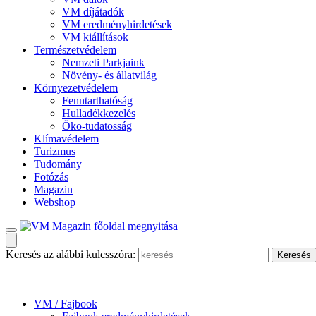
VM díjátadók
VM eredményhirdetések
VM kiállítások
Természetvédelem
Nemzeti Parkjaink
Növény- és állatvilág
Környezetvédelem
Fenntarthatóság
Hulladékkezelés
Öko-tudatosság
Klímavédelem
Turizmus
Tudomány
Fotózás
Magazin
Webshop
Keresés az alábbi kulcsszóra:
VM / Fajbook