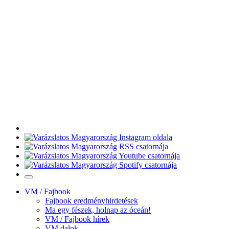
VM / Fajbook
Fajbook eredményhirdetések
Ma egy fészek, holnap az óceán!
VM / Fajbook hírek
VM dalok