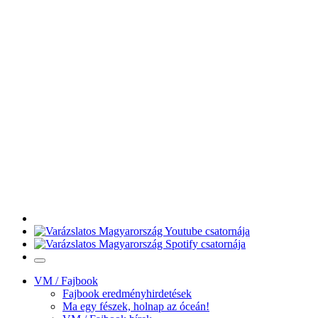
VM / Fajbook
Fajbook eredményhirdetések
Ma egy fészek, holnap az óceán!