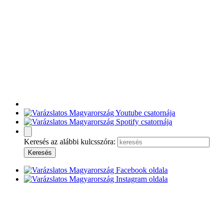
Keresés az alábbi kulcsszóra: