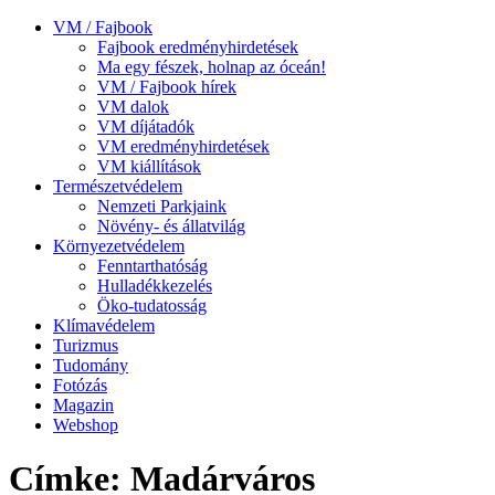
VM / Fajbook
Fajbook eredményhirdetések
Ma egy fészek, holnap az óceán!
VM / Fajbook hírek
VM dalok
VM díjátadók
VM eredményhirdetések
VM kiállítások
Természetvédelem
Nemzeti Parkjaink
Növény- és állatvilág
Környezetvédelem
Fenntarthatóság
Hulladékkezelés
Öko-tudatosság
Klímavédelem
Turizmus
Tudomány
Fotózás
Magazin
Webshop
Címke: Madárváros