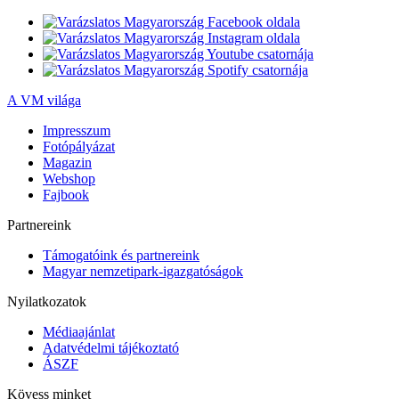
A VM világa
Impresszum
Fotópályázat
Magazin
Webshop
Fajbook
Partnereink
Támogatóink és partnereink
Magyar nemzetipark-igazgatóságok
Nyilatkozatok
Médiaajánlat
Adatvédelmi tájékoztató
ÁSZF
Kövess minket