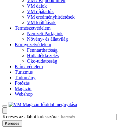
VM / Fajbook hírek
VM dalok
VM díjátadók
VM eredményhirdetések
VM kiállítások
Természetvédelem
Nemzeti Parkjaink
Növény- és állatvilág
Környezetvédelem
Fenntarthatóság
Hulladékkezelés
Öko-tudatosság
Klímavédelem
Turizmus
Tudomány
Fotózás
Magazin
Webshop
Keresés az alábbi kulcsszóra: