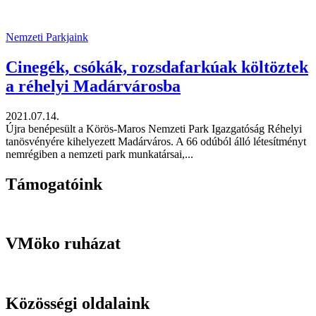
Nemzeti Parkjaink
Cinegék, csókák, rozsdafarkúak költöztek
a réhelyi Madárvárosba
2021.07.14.
Újra benépesült a Körös-Maros Nemzeti Park Igazgatóság Réhelyi
tanösvényére kihelyezett Madárváros. A 66 odúból álló létesítményt
nemrégiben a nemzeti park munkatársai,...
Támogatóink
VMöko ruházat
Közösségi oldalaink