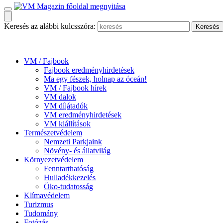
Keresés az alábbi kulcsszóra:
VM / Fajbook
Fajbook eredményhirdetések
Ma egy fészek, holnap az óceán!
VM / Fajbook hírek
VM dalok
VM díjátadók
VM eredményhirdetések
VM kiállítások
Természetvédelem
Nemzeti Parkjaink
Növény- és állatvilág
Környezetvédelem
Fenntarthatóság
Hulladékkezelés
Öko-tudatosság
Klímavédelem
Turizmus
Tudomány
Fotózás