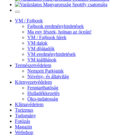
VM / Fajbook
Fajbook eredményhirdetések
Ma egy fészek, holnap az óceán!
VM / Fajbook hírek
VM dalok
VM díjátadók
VM eredményhirdetések
VM kiállítások
Természetvédelem
Nemzeti Parkjaink
Növény- és állatvilág
Környezetvédelem
Fenntarthatóság
Hulladékkezelés
Öko-tudatosság
Klímavédelem
Turizmus
Tudomány
Fotózás
Magazin
Webshop