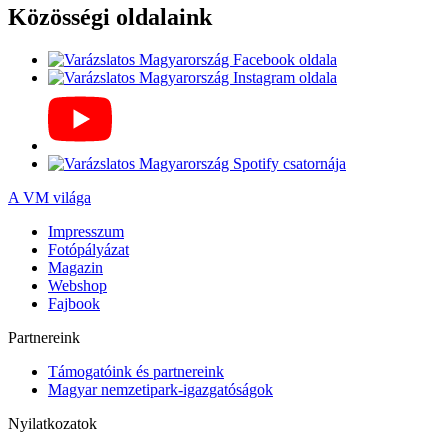
Közösségi oldalaink
A VM világa
Impresszum
Fotópályázat
Magazin
Webshop
Fajbook
Partnereink
Támogatóink és partnereink
Magyar nemzetipark-igazgatóságok
Nyilatkozatok