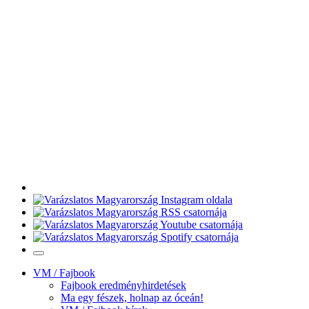
VM / Fajbook
Fajbook eredményhirdetések
Ma egy fészek, holnap az óceán!