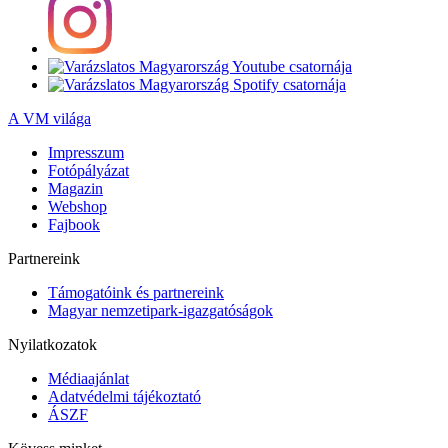
A VM világa
Impresszum
Fotópályázat
Magazin
Webshop
Fajbook
Partnereink
Támogatóink és partnereink
Magyar nemzetipark-igazgatóságok
Nyilatkozatok
Médiaajánlat
Adatvédelmi tájékoztató
ÁSZF