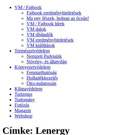
VM / Fajbook
Fajbook eredményhirdetések
Ma egy fészek, holnap az óceán!
VM / Fajbook hírek
VM dalok
VM díjátadók
VM eredményhirdetések
VM kiállítások
Természetvédelem
Nemzeti Parkjaink
Növény- és állatvilág
Környezetvédelem
Fenntarthatóság
Hulladékkezelés
Öko-tudatosság
Klímavédelem
Turizmus
Tudomány
Fotózás
Magazin
Webshop
Címke: Lenergy