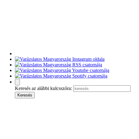
Keresés az alábbi kulcsszóra: