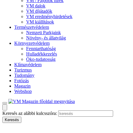
VM / Fajbook hírek
VM dalok
VM díjátadók
VM eredményhirdetések
VM kiállítások
Természetvédelem
Nemzeti Parkjaink
Növény- és állatvilág
Környezetvédelem
Fenntarthatóság
Hulladékkezelés
Öko-tudatosság
Klímavédelem
Turizmus
Tudomány
Fotózás
Magazin
Webshop
Keresés az alábbi kulcsszóra: